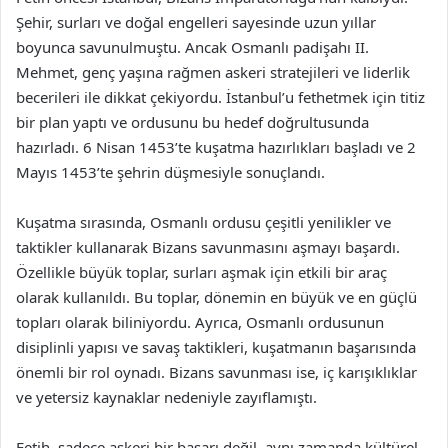
Şehir, surları ve doğal engelleri sayesinde uzun yıllar
boyunca savunulmuştu. Ancak Osmanlı padişahı II.
Mehmet, genç yaşına rağmen askeri stratejileri ve liderlik
becerileri ile dikkat çekiyordu. İstanbul’u fethetmek için titiz
bir plan yaptı ve ordusunu bu hedef doğrultusunda
hazırladı. 6 Nisan 1453’te kuşatma hazırlıkları başladı ve 2
Mayıs 1453’te şehrin düşmesiyle sonuçlandı.
Kuşatma sırasında, Osmanlı ordusu çeşitli yenilikler ve
taktikler kullanarak Bizans savunmasını aşmayı başardı.
Özellikle büyük toplar, surları aşmak için etkili bir araç
olarak kullanıldı. Bu toplar, dönemin en büyük ve en güçlü
topları olarak biliniyordu. Ayrıca, Osmanlı ordusunun
disiplinli yapısı ve savaş taktikleri, kuşatmanın başarısında
önemli bir rol oynadı. Bizans savunması ise, iç karışıklıklar
ve yetersiz kaynaklar nedeniyle zayıflamıştı.
Fetih, sadece askeri bir başarı değil, aynı zamanda kültürel