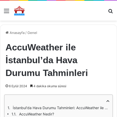
Menü
Ar
Anasayfa
/
Genel
AccuWeather ile
İstanbul’da Hava
Durumu Tahminleri
6 Eylül 2024
4 dakika okuma süresi
İstanbul'da Hava Durumu Tahminleri: AccuWeather ile Kesin Bilgiler
AccuWeather Nedir?