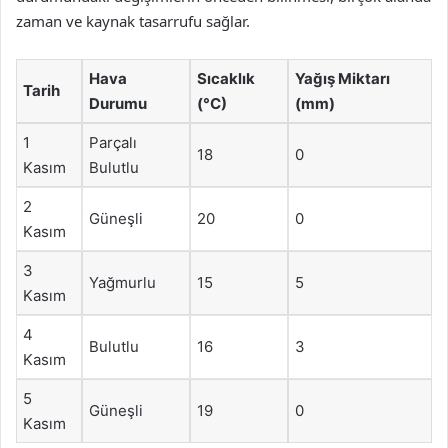
zaman ve kaynak tasarrufu sağlar.
Hava
Sıcaklık
Yağış Miktarı
Tarih
Durumu
(°C)
(mm)
1
Parçalı
18
0
Kasım
Bulutlu
2
Güneşli
20
0
Kasım
3
Yağmurlu
15
5
Kasım
4
Bulutlu
16
3
Kasım
5
Güneşli
19
0
Kasım