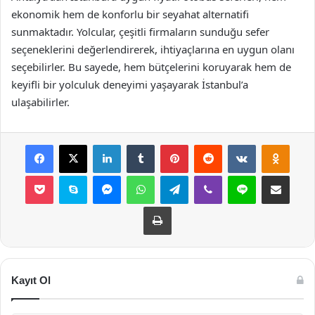
ekonomik hem de konforlu bir seyahat alternatifi
sunmaktadır. Yolcular, çeşitli firmaların sunduğu sefer
seçeneklerini değerlendirerek, ihtiyaçlarına en uygun olanı
seçebilirler. Bu sayede, hem bütçelerini koruyarak hem de
keyifli bir yolculuk deneyimi yaşayarak İstanbul’a
ulaşabilirler.
Facebook
X
LinkedIn
Tumblr
Pinterest
Reddit
VKontakte
Odnok
Pocket
Skype
Messenger
WhatsApp
Telegram
Viber
Line
E-Posta ile payla
Yazdır
Kayıt Ol