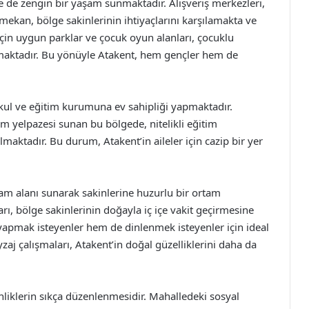
le de zengin bir yaşam sunmaktadır. Alışveriş merkezleri,
k mekan, bölge sakinlerinin ihtiyaçlarını karşılamakta ve
r için uygun parklar ve çocuk oyun alanları, çocuklu
ğlamaktadır. Bu yönüyle Atakent, hem gençler hem de
okul ve eğitim kurumuna ev sahipliği yapmaktadır.
m yelpazesi sunan bu bölgede, nitelikli eğitim
olmaktadır. Bu durum, Atakent’in aileler için cazip bir yer
şam alanı sunarak sakinlerine huzurlu bir ortam
rı, bölge sakinlerinin doğayla iç içe vakit geçirmesine
 yapmak isteyenler hem de dinlenmek isteyenler için ideal
aj çalışmaları, Atakent’in doğal güzelliklerini daha da
kinliklerin sıkça düzenlenmesidir. Mahalledeki sosyal