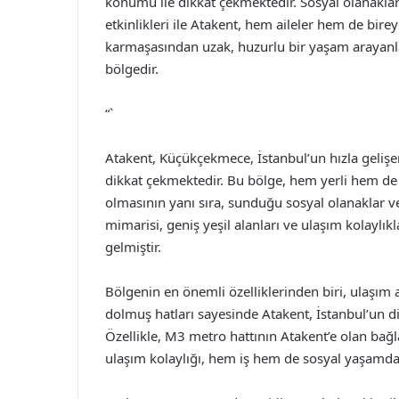
konumu ile dikkat çekmektedir. Sosyal olanakları
etkinlikleri ile Atakent, hem aileler hem de bire
karmaşasından uzak, huzurlu bir yaşam arayanlar
bölgedir.
“`
Atakent, Küçükçekmece, İstanbul’un hızla gelişe
dikkat çekmektedir. Bu bölge, hem yerli hem de y
olmasının yanı sıra, sunduğu sosyal olanaklar v
mimarisi, geniş yeşil alanları ve ulaşım kolaylık
gelmiştir.
Bölgenin en önemli özelliklerinden biri, ulaşım 
dolmuş hatları sayesinde Atakent, İstanbul’un d
Özellikle, M3 metro hattının Atakent’e olan bağla
ulaşım kolaylığı, hem iş hem de sosyal yaşamda