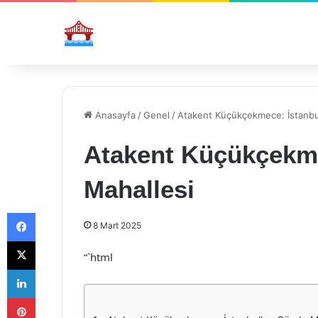
Anasayfa
/
Genel
/
Atakent Küçükçekmece: İstanbu
Atakent Küçükçekme
Mahallesi
Facebook
8 Mart 2025
X
“`html
LinkedIn
Pinterest