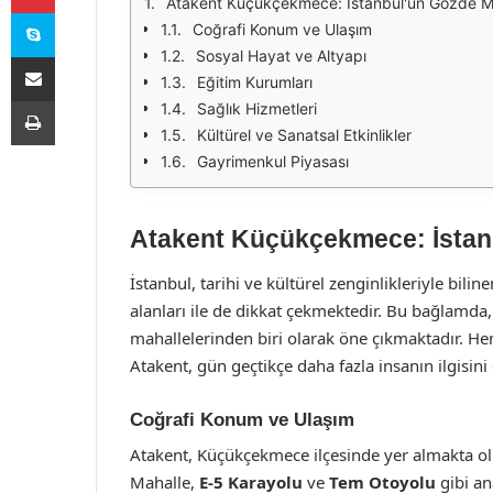
Atakent Küçükçekmece: İstanbul'un Gözde Ma
Skype
Coğrafi Konum ve Ulaşım
Sosyal Hayat ve Altyapı
E-Posta ile paylaş
Eğitim Kurumları
Yazdır
Sağlık Hizmetleri
Kültürel ve Sanatsal Etkinlikler
Gayrimenkul Piyasası
Atakent Küçükçekmece: İstan
İstanbul, tarihi ve kültürel zenginlikleriyle bil
alanları ile de dikkat çekmektedir. Bu bağlamda
mahallelerinden biri olarak öne çıkmaktadır. H
Atakent, gün geçtikçe daha fazla insanın ilgisini
Coğrafi Konum ve Ulaşım
Atakent, Küçükçekmece ilçesinde yer almakta o
Mahalle,
E-5 Karayolu
ve
Tem Otoyolu
gibi an