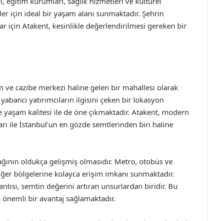
, eğitim kurumları, sağlık hizmetleri ve kültürel
yler için ideal bir yaşam alanı sunmaktadır. Şehrin
 için Atakent, kesinlikle değerlendirilmesi gereken bir
n ve cazibe merkezi haline gelen bir mahallesi olarak
abancı yatırımcıların ilgisini çeken bir lokasyon
e yaşam kalitesi ile de öne çıkmaktadır. Atakent, modern
ları ile İstanbul’un en gözde semtlerinden biri haline
ağının oldukça gelişmiş olmasıdır. Metro, otobüs ve
iğer bölgelerine kolayca erişim imkanı sunmaktadır.
ntısı, semtin değerini artıran unsurlardan biridir. Bu
 önemli bir avantaj sağlamaktadır.