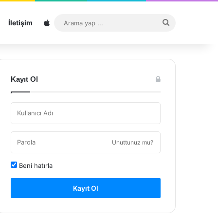
Sitemap
Arama
İletişim
yap
...
Kayıt Ol
Unuttunuz mu?
Beni hatırla
Kayıt Ol