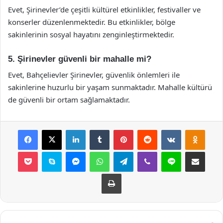
Evet, Şirinevler’de çeşitli kültürel etkinlikler, festivaller ve
konserler düzenlenmektedir. Bu etkinlikler, bölge
sakinlerinin sosyal hayatını zenginleştirmektedir.
5. Şirinevler güvenli bir mahalle mi?
Evet, Bahçelievler Şirinevler, güvenlik önlemleri ile
sakinlerine huzurlu bir yaşam sunmaktadır. Mahalle kültürü
de güvenli bir ortam sağlamaktadır.
Facebook
X
LinkedIn
Tumblr
Pinterest
Reddit
VKontakte
Odnok
Pocket
Skype
Messenger
WhatsApp
Telegram
Viber
Line
E-Posta ile payla
Yazdır