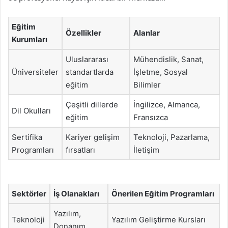
Eğitim
Özellikler
Alanlar
Kurumları
Uluslararası
Mühendislik, Sanat,
Üniversiteler
standartlarda
İşletme, Sosyal
eğitim
Bilimler
Çeşitli dillerde
İngilizce, Almanca,
Dil Okulları
eğitim
Fransızca
Sertifika
Kariyer gelişim
Teknoloji, Pazarlama,
Programları
fırsatları
İletişim
Sektörler
İş Olanakları
Önerilen Eğitim Programları
Yazılım,
Teknoloji
Yazılım Geliştirme Kursları
Donanım