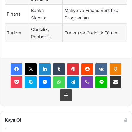
Banka,
Maliye ve Finans Sertifika
Finans
Sigorta
Programları
Otelcilik,
Turizm
Turizm ve Otelcilik Eğitimi
Rehberlik
Facebook
X
LinkedIn
Tumblr
Pinterest
Reddit
VKontakte
Odnok
Pocket
Skype
Messenger
WhatsApp
Telegram
Viber
Line
E-Posta ile payla
Yazdır
Kayıt Ol