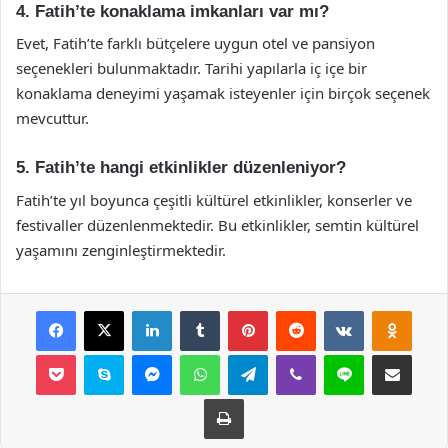
4. Fatih’te konaklama imkanları var mı?
Evet, Fatih’te farklı bütçelere uygun otel ve pansiyon
seçenekleri bulunmaktadır. Tarihi yapılarla iç içe bir
konaklama deneyimi yaşamak isteyenler için birçok seçenek
mevcuttur.
5. Fatih’te hangi etkinlikler düzenleniyor?
Fatih’te yıl boyunca çeşitli kültürel etkinlikler, konserler ve
festivaller düzenlenmektedir. Bu etkinlikler, semtin kültürel
yaşamını zenginleştirmektedir.
Facebook
X
LinkedIn
Tumblr
Pinterest
Reddit
VKontakte
Odnok
Pocket
Skype
Messenger
WhatsApp
Telegram
Viber
Line
E-Posta ile payla
Yazdır