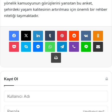
yönelik kamuoyunun görüşlerini yansıtan bu anket,
şehirdeki yaşam kalitesinin artırılması için önemli bir rehber
niteliği taşımaktadır.
Facebook
X
LinkedIn
Tumblr
Pinterest
Reddit
VKontakte
Odnok
Pocket
Skype
Messenger
WhatsApp
Telegram
Viber
Line
E-Posta ile payla
Yazdır
Kayıt Ol
Unuttunuz mu?