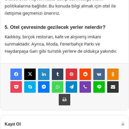
politikalarına bağlıdır. Bu konuda bilgi almak için otel ile
iletişime geçmenizi öneririz.
5. Otel çevresinde gezilecek yerler nelerdir?
Kadıköy, birçok restoran, kafe ve alışveriş imkanı
sunmaktadır. Ayrıca, Moda, Fenerbahçe Parkı ve
Haydarpaşa Garı gibi turistik yerlere de oldukça yakındır.
Facebook
X
LinkedIn
Tumblr
Pinterest
Reddit
VKontakte
Odnok
Pocket
Skype
Messenger
WhatsApp
Telegram
Viber
Line
E-Posta ile payla
Yazdır
Kayıt Ol