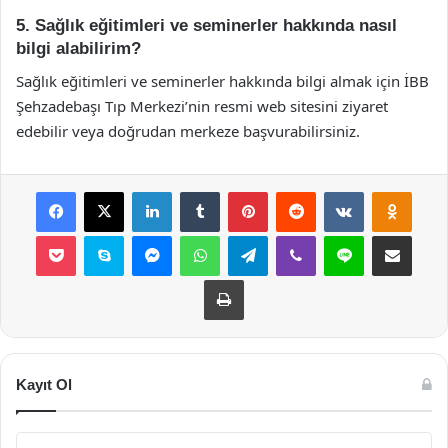
5. Sağlık eğitimleri ve seminerler hakkında nasıl
bilgi alabilirim?
Sağlık eğitimleri ve seminerler hakkında bilgi almak için İBB
Şehzadebaşı Tıp Merkezi’nin resmi web sitesini ziyaret
edebilir veya doğrudan merkeze başvurabilirsiniz.
Facebook
X
LinkedIn
Tumblr
Pinterest
Reddit
VKontakte
Odnok
Pocket
Skype
Messenger
WhatsApp
Telegram
Viber
Line
E-Posta ile payla
Yazdır
Kayıt Ol