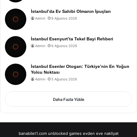
İstanbul’da Ev Sahibi Olmanın İpuçları
Admin
6 Ağustos 2026
İstanbul Esenyurt’ta Tekel Bayi Rehberi
Admin
6 Ağustos 2026
İstanbul Esenler Otogarı: Türkiye’nin En Yoğun
Yolcu Noktası
Admin
5 Ağustos 2026
Daha Fazla Yükle
banabilet1.com
unblocked games
evden eve nakliyat