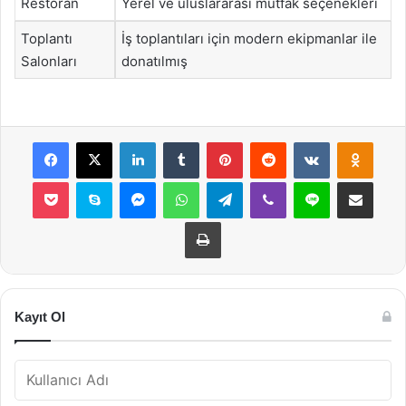
Restoran
Yerel ve uluslararası mutfak seçenekleri
Toplantı
İş toplantıları için modern ekipmanlar ile
Salonları
donatılmış
Facebook
X
LinkedIn
Tumblr
Pinterest
Reddit
VKontakte
Odnok
Pocket
Skype
Messenger
WhatsApp
Telegram
Viber
Line
E-Posta ile payla
Yazdır
Kayıt Ol