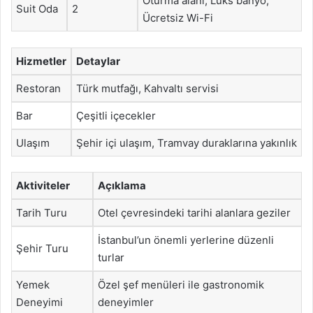
Oturma alanı, Lüks banyo,
Suit Oda
2
Ücretsiz Wi-Fi
Hizmetler
Detaylar
Restoran
Türk mutfağı, Kahvaltı servisi
Bar
Çeşitli içecekler
Ulaşım
Şehir içi ulaşım, Tramvay duraklarına yakınlık
Aktiviteler
Açıklama
Tarih Turu
Otel çevresindeki tarihi alanlara geziler
İstanbul’un önemli yerlerine düzenli
Şehir Turu
turlar
Yemek
Özel şef menüleri ile gastronomik
Deneyimi
deneyimler