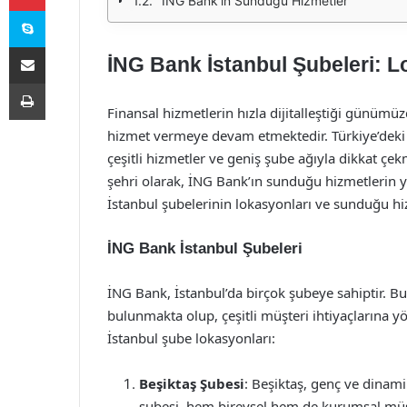
İNG Bank’ın Sunduğu Hizmetler
Skype
E-Posta ile paylaş
İNG Bank İstanbul Şubeleri: L
Yazdır
Finansal hizmetlerin hızla dijitalleştiği günümüz
hizmet vermeye devam etmektedir. Türkiye’deki
çeşitli hizmetler ve geniş şube ağıyla dikkat çek
şehri olarak, İNG Bank’ın sunduğu hizmetlerin 
İstanbul şubelerinin lokasyonları ve sunduğu hi
İNG Bank İstanbul Şubeleri
İNG Bank, İstanbul’da birçok şubeye sahiptir. 
bulunmakta olup, çeşitli müşteri ihtiyaçlarına 
İstanbul şube lokasyonları:
Beşiktaş Şubesi
: Beşiktaş, genç ve dinam
şubesi, hem bireysel hem de kurumsal müşte