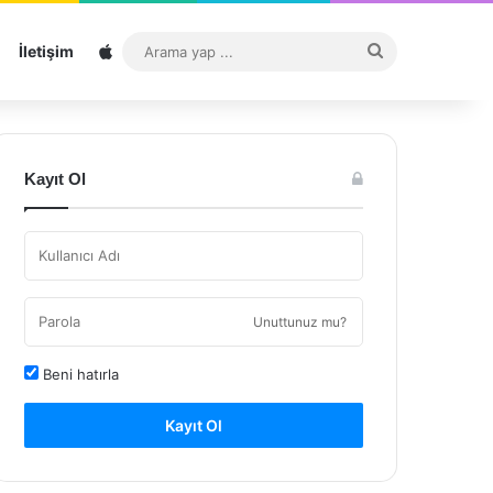
Sitemap
Arama
İletişim
yap
...
Kayıt Ol
Unuttunuz mu?
Beni hatırla
Kayıt Ol