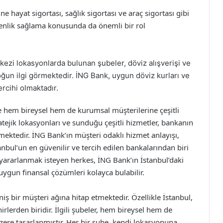
ne hayat sigortası, sağlık sigortası ve araç sigortası gibi
venlik sağlama konusunda da önemli bir rol
rkezi lokasyonlarda bulunan şubeler, döviz alışverişi ve
yoğun ilgi görmektedir. İNG Bank, uygun döviz kurları ve
ercihi olmaktadır.
e hem bireysel hem de kurumsal müşterilerine çeşitli
atejik lokasyonları ve sunduğu çeşitli hizmetler, bankanın
rmektedir. İNG Bank’ın müşteri odaklı hizmet anlayışı,
tanbul’un en güvenilir ve tercih edilen bankalarından biri
 yararlanmak isteyen herkes, İNG Bank’ın İstanbul’daki
 uygun finansal çözümleri kolayca bulabilir.
iş bir müşteri ağına hitap etmektedir. Özellikle İstanbul,
lerden biridir. İlgili şubeler, hem bireysel hem de
zere tasarlanmıştır. Her bir şube, kendi lokasyonuna