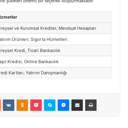
 Bank şubeleri önemli bir seçenek oluşturmaktadır.
izmetler
ireysel ve Kurumsal Krediler, Mevduat Hesapları
atırım Ürünleri, Sigorta Hizmetleri
ireysel Kredi, Ticari Bankacılık
aşıt Kredisi, Online Bankacılık
redi Kartları, Yatırım Danışmanlığı
st
Reddit
VKontakte
Odnoklassniki
Pocket
Skype
Messenger
E-Posta ile paylaş
Yazdır