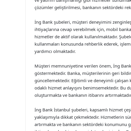
ve yatırım danışmanlığı gibi hizmetler sunulmakt
çözümler geliştirilmesi, bankanın sektördeki re
İng Bank şubeleri, müşteri deneyimini zenginleşt
ihtiyaçlarına cevap verebilmek için, mobil bankac
hizmetler de aktif olarak kullanılmaktadır. Şubel
kullanmaları konusunda rehberlik ederek, işlemle
yardımcı olmaktadır.
Müşteri memnuniyetine verilen önem, İng Bank’
göstermektedir. Banka, müşterilerinin geri bildir
güncellemektedir. Eğitimli ve deneyimli çalışa
odaklı hizmet anlayışını benimsemektedir. Bu du
oluşturmakta ve bankanın itibarını artırmaktadır
İng Bank İstanbul şubeleri, kapsamlı hizmet çeşi
yaklaşımıyla dikkat çekmektedir. Hizmetlerin s
artırmakta ve bankanın sektördeki konumunu güç