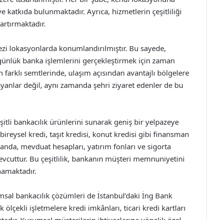
 katkıda bulunmaktadır. Ayrıca, hizmetlerin çeşitliliği
artırmaktadır.
kezi lokasyonlarda konumlandırılmıştır. Bu sayede,
günlük banka işlemlerini gerçekleştirmek için zaman
 farklı semtlerinde, ulaşım açısından avantajlı bölgelere
şayanlar değil, aynı zamanda şehri ziyaret edenler de bu
eşitli bankacılık ürünlerini sunarak geniş bir yelpazeye
 bireysel kredi, taşıt kredisi, konut kredisi gibi finansman
nda, mevduat hesapları, yatırım fonları ve sigorta
evcuttur. Bu çeşitlilik, bankanın müşteri memnuniyetini
namaktadır.
umsal bankacılık çözümleri de İstanbul’daki İng Bank
lçekli işletmelere kredi imkânları, ticari kredi kartları