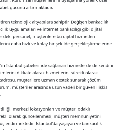
adır. Kurumsal müşterilerin ihtiyaçlarına yönelik özel
kabet gücünü artırmaktadır.
iren teknolojik altyapılara sahiptir. Değişen bankacılık
ılık uygulamaları ve internet bankacılığı gibi dijital
erdeki personel, müşterilere bu dijital hizmetleri
rini daha hızlı ve kolay bir şekilde gerçekleştirmelerine
ın İstanbul şubelerinde sağlanan hizmetlerde de kendini
imlerini dikkate alarak hizmetlerini sürekli olarak
n kadrosu, müşterilere uzman destek sunarak çözüm
rum, müşteriler arasında uzun vadeli bir güven ilişkisi
.
tliliği, merkezi lokasyonları ve müşteri odaklı
ürekli olarak güncellenmesi, müşteri memnuniyetini
lendirmektedir. İstanbul’da yaşayan ve bankacılık