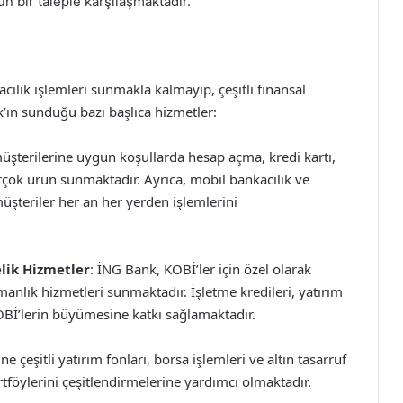
n bir taleple karşılaşmaktadır.
cılık işlemleri sunmakla kalmayıp, çeşitli finansal
k’ın sunduğu bazı başlıca hizmetler:
müşterilerine uygun koşullarda hesap açma, kredi kartı,
birçok ürün sunmaktadır. Ayrıca, mobil bankacılık ve
müşteriler her an her yerden işlemlerini
lik Hizmetler
: İNG Bank, KOBİ’ler için özel olarak
anlık hizmetleri sunmaktadır. İşletme kredileri, yatırım
 KOBİ’lerin büyümesine katkı sağlamaktadır.
ine çeşitli yatırım fonları, borsa işlemleri ve altın tasarruf
tföylerini çeşitlendirmelerine yardımcı olmaktadır.