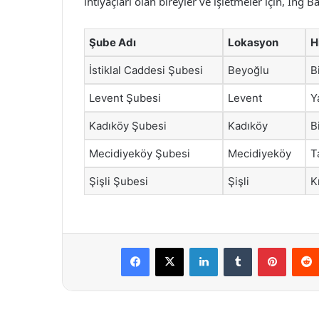
ihtiyaçları olan bireyler ve işletmeler için, İng
Şube Adı
Lokasyon
H
İstiklal Caddesi Şubesi
Beyoğlu
B
Levent Şubesi
Levent
Y
Kadıköy Şubesi
Kadıköy
B
Mecidiyeköy Şubesi
Mecidiyeköy
T
Şişli Şubesi
Şişli
K
Facebook
X
LinkedIn
Tumblr
Pintere