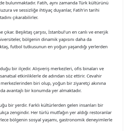
çede bulunmaktadır. Fatih, aynı zamanda Türk kültürünü
zura ve sessizliğe ihtiyaç duyanlar, Fatih’in tarihi
dını çıkarabilirler.
çıkar. Beşiktaş çarşısı, İstanbul’un en canlı ve enerjik
üniversiteler, bölgenin dinamik yapısını daha da
şiktaş, futbol tutkusunun en yoğun yaşandığı yerlerden
ğu bir ilçedir. Alışveriş merkezleri, ofis binaları ve
sanatsal etkinliklerle de adından söz ettirir. Cevahir
 merkezlerinden biri olup, yoğun bir ziyaretçi akınına
 da avantajlı bir konumda yer almaktadır.
u bir yerdir. Farklı kültürlerden gelen insanları bir
kça zengindir. Her türlü mutfağın yer aldığı restoranlar
. Böylece bölgenin sosyal yaşamı, gastronomik deneyimlerle