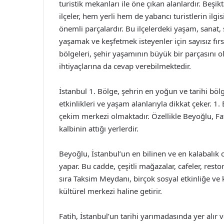
turistik mekanları ile öne çıkan alanlardır. Beşik
ilçeler, hem yerli hem de yabancı turistlerin ilg
önemli parçalardır. Bu ilçelerdeki yaşam, sanat, s
yaşamak ve keşfetmek isteyenler için sayısız fır
bölgeleri, şehir yaşamının büyük bir parçasını o
ihtiyaçlarına da cevap verebilmektedir.
İstanbul 1. Bölge, şehrin en yoğun ve tarihi bölge
etkinlikleri ve yaşam alanlarıyla dikkat çeker. 1. 
çekim merkezi olmaktadır. Özellikle Beyoğlu, Fatih
kalbinin attığı yerlerdir.
Beyoğlu, İstanbul’un en bilinen ve en kalabalık c
yapar. Bu cadde, çeşitli mağazalar, cafeler, resto
sıra Taksim Meydanı, birçok sosyal etkinliğe ve
kültürel merkezi haline getirir.
Fatih, İstanbul’un tarihi yarımadasında yer alır v