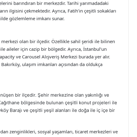
lerini barındıran bir merkezdir. Tarihi yarımadadaki
arın ilgisini çekmektedir. Ayrıca, Fatih’in çeşitli sokakları
ekilde gözlemleme imkanı sunar.
rkezi olan bir ilçedir. Özellikle sahil şeridi ile bilinen
le aileler için cazip bir bölgedir. Ayrıca, İstanbul’un
apacity ve Carousel Alışveriş Merkezi burada yer alır.
en Bakırköy, ulaşım imkanları açısından da oldukça
önüşen bir ilçedir. Şehir merkezine olan yakınlığı ve
, Kağıthane bölgesinde bulunan çeşitli konut projeleri ile
öy Barajı ve çeşitli yeşil alanları ile doğa ile iç içe bir
çıdan zenginlikleri, sosyal yaşamları, ticaret merkezleri ve