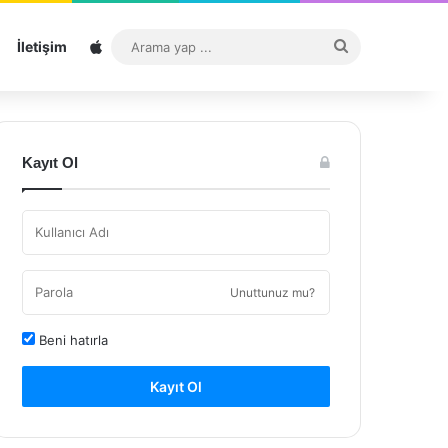
Sitemap
Arama
İletişim
yap
...
Kayıt Ol
Unuttunuz mu?
Beni hatırla
Kayıt Ol