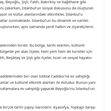
taş, Beyoğlu, Şişli, Fatih, Bakırköy ve Kağıthane gibi
isini çekerken, İstanbul’un sosyal dokusunu da oluşturan
por ve kültür alanlarındaki etkinlikler, İstanbul’u
satlar sunmaktadır. İstanbul’un bu dinamik ve varlıklı
luştururken, aynı zamanda yerel halkın ve ziyaretçilerin
lerinden biridir. Bu bölge, tarihi eserleri, kültürel
Bölge’de yer alan ilçeler, hem yerli hem de turistler için
, Beşiktaş ve Şişli gibi ilçeler, ticari ve sosyal hayatın
addelerinden biri olan Istiklal Caddesi’ne ev sahipliği
ranlar ve kültürel etkinlik alanları ile doludur. Bunun yanı
 kutlamalara ev sahipliği yaparak Beyoğlu’nu İstanbul’un
e birçok tarihi yapıyı barındırır. Ayasofya, Topkapı Sarayı