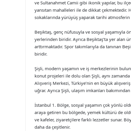
ve Sultanahmet Camii gibi ikonik yapılar, bu il
yansıtan mahalleleri ile de dikkat çekmektedir. Hu
sokaklarında yürüyüş yaparak tarihi atmosferin ta
Beşiktaş, genç nüfusuyla ve sosyal yaşamıyla öne 
yerlerinden biridir. Ayrıca Beşiktaş’ta yer alan 
arttırmaktadır. Spor takımlarıyla da tanınan Be
biridir.
Şişli, modern yaşamın ve iş merkezlerinin bulundu
konut projeleri ile dolu olan Şişli, aynı zamanda 
Alışveriş Merkezi, Türkiye’nin en büyük alışveriş
uğrar. Ayrıca Şişli, ulaşım imkanları bakımından
İstanbul 1. Bölge, sosyal yaşamın çok yönlü olduğ
araya getiren bu bölgede, yemek kültürü de oldu
ve kafeler, ziyaretçilere farklı lezzetler sunar
daha da çeşitlenir.