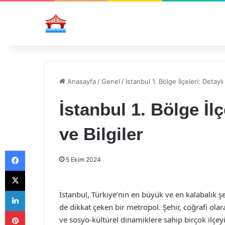
Anasayfa
/
Genel
/
İstanbul 1. Bölge İlçeleri: Detayl
İstanbul 1. Bölge İl
ve Bilgiler
Facebook
5 Ekim 2024
X
LinkedIn
İstanbul, Türkiye’nin en büyük ve en kalabalık şeh
de dikkat çeken bir metropol. Şehir, coğrafi ola
Pinterest
ve sosyo-kültürel dinamiklere sahip birçok ilçey