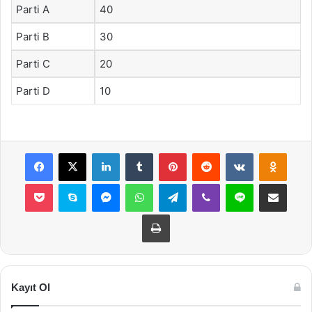
Parti A
40
Parti B
30
Parti C
20
Parti D
10
Facebook
X
LinkedIn
Tumblr
Pinterest
Reddit
VKontakte
Odnok
Pocket
Skype
Messenger
WhatsApp
Telegram
Viber
Line
E-Posta ile payla
Yazdır
Kayıt Ol