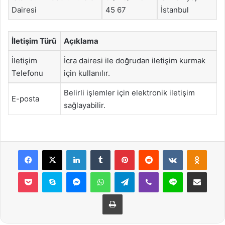
Dairesi
45 67
İstanbul
İletişim Türü
Açıklama
İletişim
İcra dairesi ile doğrudan iletişim kurmak
Telefonu
için kullanılır.
Belirli işlemler için elektronik iletişim
E-posta
sağlayabilir.
Facebook
X
LinkedIn
Tumblr
Pinterest
Reddit
VKontakte
Odnok
Pocket
Skype
Messenger
WhatsApp
Telegram
Viber
Line
E-Posta ile payla
Yazdır