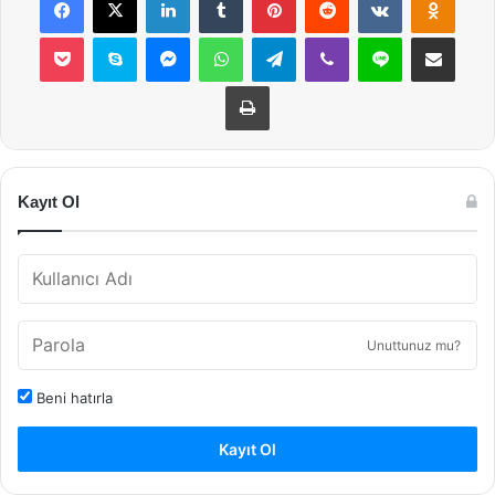
Pocket
Skype
Messenger
WhatsApp
Telegram
Viber
Line
E-Posta ile payla
Yazdır
Kayıt Ol
Unuttunuz mu?
Beni hatırla
Kayıt Ol