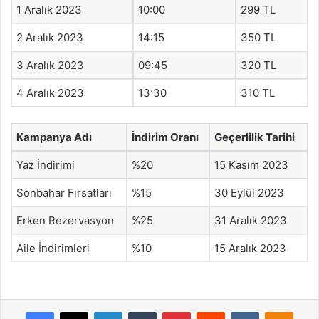
1 Aralık 2023
10:00
299 TL
2 Aralık 2023
14:15
350 TL
3 Aralık 2023
09:45
320 TL
4 Aralık 2023
13:30
310 TL
Kampanya Adı
İndirim Oranı
Geçerlilik Tarihi
Yaz İndirimi
%20
15 Kasım 2023
Sonbahar Fırsatları
%15
30 Eylül 2023
Erken Rezervasyon
%25
31 Aralık 2023
Aile İndirimleri
%10
15 Aralık 2023
Facebook
X
LinkedIn
Tumblr
Pinterest
Reddit
VKontakte
Odnok