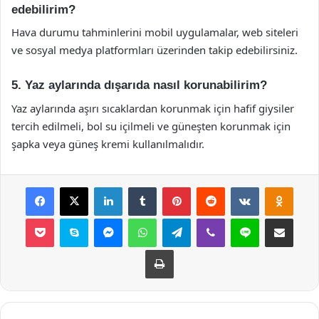
edebilirim?
Hava durumu tahminlerini mobil uygulamalar, web siteleri
ve sosyal medya platformları üzerinden takip edebilirsiniz.
5. Yaz aylarında dışarıda nasıl korunabilirim?
Yaz aylarında aşırı sıcaklardan korunmak için hafif giysiler
tercih edilmeli, bol su içilmeli ve güneşten korunmak için
şapka veya güneş kremi kullanılmalıdır.
Facebook
X
LinkedIn
Tumblr
Pinterest
Reddit
VKontakte
Odnok
Pocket
Skype
Messenger
WhatsApp
Telegram
Viber
Line
E-Posta ile payla
Yazdır