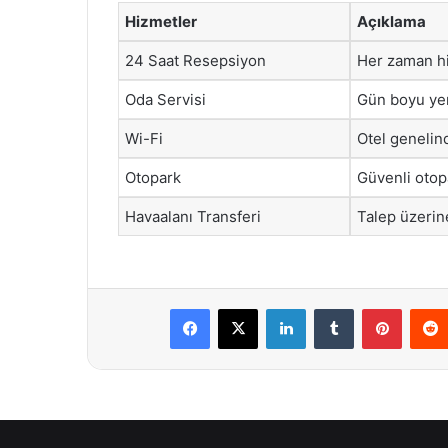
Hizmetler
Açıklama
24 Saat Resepsiyon
Her zaman hi
Oda Servisi
Gün boyu yem
Wi-Fi
Otel genelind
Otopark
Güvenli otop
Havaalanı Transferi
Talep üzerin
Facebook
X
LinkedIn
Tumblr
Pintere