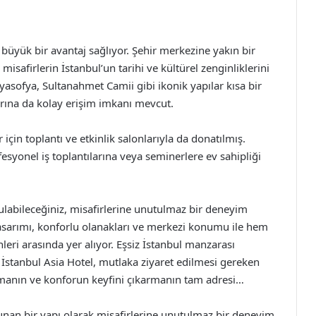
büyük bir avantaj sağlıyor. Şehir merkezine yakın bir
isafirlerin İstanbul’un tarihi ve kültürel zenginliklerini
yasofya, Sultanahmet Camii gibi ikonik yapılar kısa bir
arına da kolay erişim imkanı mevcut.
çin toplantı ve etkinlik salonlarıyla da donatılmış.
esyonel iş toplantılarına veya seminerlere ev sahipliği
 bulabileceğiniz, misafirlerine unutulmaz bir deneyim
asarımı, konforlu olanakları ve merkezi konumu ile hem
hleri arasında yer alıyor. Eşsiz İstanbul manzarası
 İstanbul Asia Hotel, mutlaka ziyaret edilmesi gereken
aşmanın ve konforun keyfini çıkarmanın tam adresi…
 sunan bir yapı olarak misafirlerine unutulmaz bir deneyim