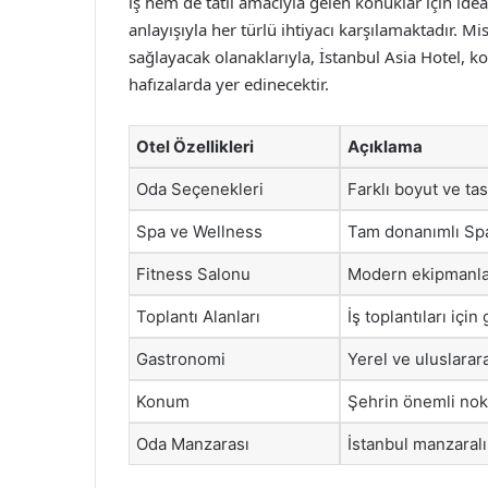
iş hem de tatil amacıyla gelen konuklar için ide
anlayışıyla her türlü ihtiyacı karşılamaktadır. Mis
sağlayacak olanaklarıyla, İstanbul Asia Hotel,
hafızalarda yer edinecektir.
Otel Özellikleri
Açıklama
Oda Seçenekleri
Farklı boyut ve ta
Spa ve Wellness
Tam donanımlı Spa
Fitness Salonu
Modern ekipmanlar
Toplantı Alanları
İş toplantıları içi
Gastronomi
Yerel ve uluslarar
Konum
Şehrin önemli nokt
Oda Manzarası
İstanbul manzaral