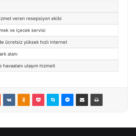
zmet veren resepsiyon ekibi
ek ve içecek servisi
e ücretsiz yüksek hızlı internet
ark alanı
e havaalanı ulaşım hizmeti
st
Reddit
VKontakte
Odnoklassniki
Pocket
Skype
Messenger
E-Posta ile paylaş
Yazdır