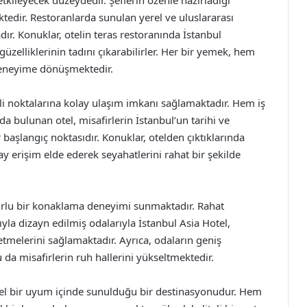
kileyecek düzeydedir. Şeflerin özenle hazırladığı
tedir. Restoranlarda sunulan yerel ve uluslararası
dır. Konuklar, otelin teras restoranında İstanbul
üzelliklerinin tadını çıkarabilirler. Her bir yemek, hem
deneyime dönüşmektedir.
li noktalarına kolay ulaşım imkanı sağlamaktadır. Hem iş
a bulunan otel, misafirlerin İstanbul’un tarihi ve
ir başlangıç noktasıdır. Konuklar, otelden çıktıklarında
y erişim elde ederek seyahatlerini rahat bir şekilde
urlu bir konaklama deneyimi sunmaktadır. Rahat
yla dizayn edilmiş odalarıyla İstanbul Asia Hotel,
etmelerini sağlamaktadır. Ayrıca, odaların geniş
 da misafirlerin ruh hallerini yükseltmektedir.
mel bir uyum içinde sunulduğu bir destinasyonudur. Hem