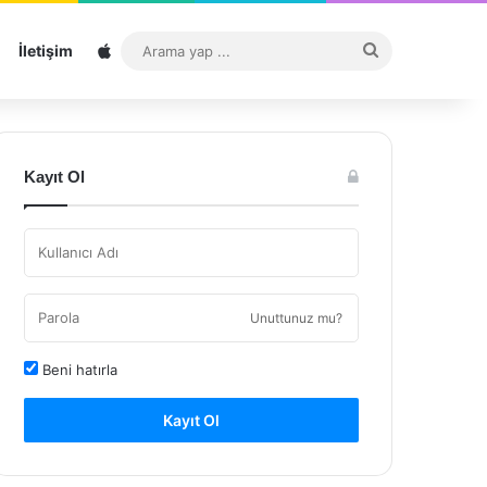
Sitemap
Arama
İletişim
yap
...
Kayıt Ol
Unuttunuz mu?
Beni hatırla
Kayıt Ol