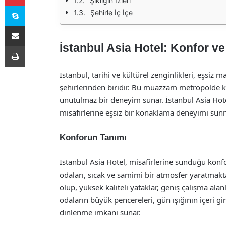
Şıklığın İzleri
Skype
Şehirle İç İçe
E-Posta ile paylaş
İstanbul Asia Hotel: Konfor v
Yazdır
İstanbul, tarihi ve kültürel zenginlikleri, eşsi
şehirlerinden biridir. Bu muazzam metropolde
unutulmaz bir deneyim sunar. İstanbul Asia Hotel
misafirlerine eşsiz bir konaklama deneyimi sunm
Konforun Tanımı
İstanbul Asia Hotel, misafirlerine sunduğu konf
odaları, sıcak ve samimi bir atmosfer yaratmakt
olup, yüksek kaliteli yataklar, geniş çalışma alanl
odaların büyük pencereleri, gün ışığının içeri gi
dinlenme imkanı sunar.