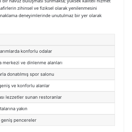
al bir havuz buluşması sunmakta; yüksek kaliteli hizmet
afirlerin zihinsel ve fiziksel olarak yenilenmesini
 konaklama deneyimlerinde unutulmaz bir yer olarak
sarımlarda konforlu odalar
 merkezi ve dinlenme alanları
la donatılmış spor salonu
n geniş ve konforlu alanlar
ası lezzetler sunan restoranlar
alarına yakın
ı geniş pencereler