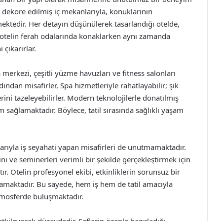
 dekore edilmiş iç mekanlarıyla, konuklarının
ektedir. Her detayın düşünülerek tasarlandığı otelde,
ler, otelin ferah odalarında konaklarken aynı zamanda
çıkarırlar.
merkezi, çeşitli yüzme havuzları ve fitness salonları
ından misafirler, Spa hizmetleriyle rahatlayabilir; şık
ini tazeleyebilirler. Modern teknolojilerle donatılmış
am sağlamaktadır. Böylece, tatil sırasında sağlıklı yaşam
arıyla iş seyahati yapan misafirleri de unutmamaktadır.
rını ve seminerleri verimli bir şekilde gerçekleştirmek için
r. Otelin profesyonel ekibi, etkinliklerin sorunsuz bir
lamaktadır. Bu sayede, hem iş hem de tatil amacıyla
atmosferde buluşmaktadır.