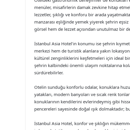
Oteldeki gastronomik deneyimler de konukları et
menüler, misafirlerin damak zevkine hitap etmek
lezzetler, şıklığı ve konforu bir arada yaşatmakta
manzarası eşliğinde yemek yiyerek şehrin eşsiz g
görsel hem de lezzet açısından unutulmaz bir 
İstanbul Asia Hotel’in konumu ise şehrin kıymet
merkezi hem de turistik alanlara yakın lokasyond
kültürel zenginliklerini keşfetmeleri için ideal b
şehrin kalbindeki önemli ulaşım noktalarına kola
sürdürebilirler.
Otelin sunduğu konforlu odalar, konuklara huz
yatakları, modern banyoları ve sıcak renk tonları
konuklarının kendilerini evlerindeymiş gibi hiss
pencereleri sayesinde doğal ışık dolmaktadır; bu
İstanbul Asia Hotel, konfor ve şıklığın mükem