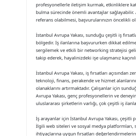
profesyonellerle iletişim kurmak, etkinliklere ka
bulma sürecinde önemli avantajlar sağlayabilir. A
referans olabilmesi, başvurularınızın öncelikli o
İstanbul Avrupa Yakası, sunduğu çeşitli iş fırsatl
bölgedir. İş ilanlarına başvururken dikkat edilm
sergilemek ve etkili bir networking stratejisi ge
takip ederek, hayalinizdeki işe ulaşmanız kaçınıl
İstanbul Avrupa Yakası, iş fırsatları açısından zen
teknoloji, finans, perakende ve hizmet alanla
olanaklarını artırmaktadır. Çalışanlar için sunduğ
Avrupa Yakası, genç profesyonellerin ve deneyiml
uluslararası şirketlerin varlığı, çok çeşitli iş il
İş arayanlar için İstanbul Avrupa Yakası, çeşitli
İlgili web siteleri ve sosyal medya platformları, 
ihtiyaçlarına uygun fırsatları değerlendirmelerin