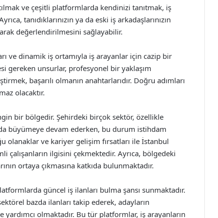
tılmak ve çeşitli platformlarda kendinizi tanıtmak, iş
yrıca, tanıdıklarınızın ya da eski iş arkadaşlarınızın
larak değerlendirilmesini sağlayabilir.
arı ve dinamik iş ortamıyla iş arayanlar için cazip bir
esi gereken unsurlar, profesyonel bir yaklaşım
liştirmek, başarılı olmanın anahtarlarıdır. Doğru adımları
maz olacaktır.
gin bir bölgedir. Şehirdeki birçok sektör, özellikle
rında büyümeye devam ederken, bu durum istihdam
u olanaklar ve kariyer gelişim fırsatları ile İstanbul
i çalışanların ilgisini çekmektedir. Ayrıca, bölgedeki
anlarının ortaya çıkmasına katkıda bulunmaktadır.
 platformlarda güncel iş ilanları bulma şansı sunmaktadır.
sektörel bazda ilanları takip ederek, adayların
e yardımcı olmaktadır. Bu tür platformlar, iş arayanların