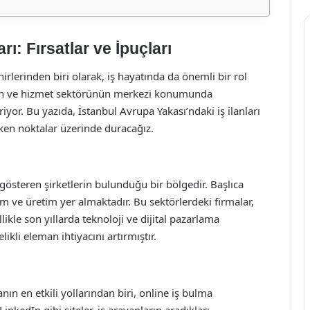
rı: Fırsatlar ve İpuçları
irlerinden biri olarak, iş hayatında da önemli bir rol
inin ve hizmet sektörünün merkezi konumunda
iyor. Bu yazıda, İstanbul Avrupa Yakası’ndaki iş ilanları
ken noktalar üzerinde duracağız.
 gösteren şirketlerin bulunduğu bir bölgedir. Başlıca
tim ve üretim yer almaktadır. Bu sektörlerdeki firmalar,
likle son yıllarda teknoloji ve dijital pazarlama
ikli eleman ihtiyacını artırmıştır.
nın en etkili yollarından biri, online iş bulma
inkedIn gibi siteler, iş arayanların aradıkları