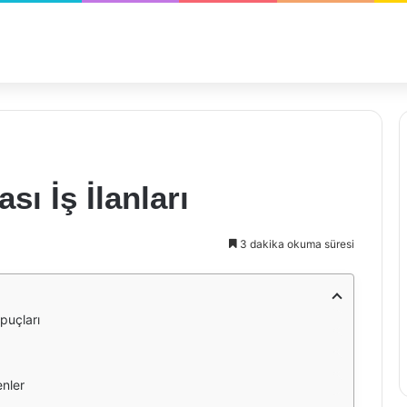
sı İş İlanları
3 dakika okuma süresi
İpuçları
enler