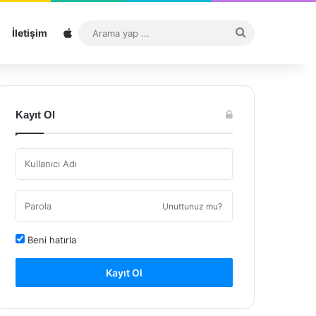
Sitemap
Arama
İletişim
yap
...
Kayıt Ol
Unuttunuz mu?
Beni hatırla
Kayıt Ol