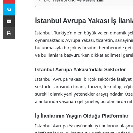
Skype
E-Posta ile paylaş
İstanbul Avrupa Yakası İş İlanla
Yazdır
İstanbul, Türkiye’nin en büyük ve en dinamik şeh
oynamaktadır. Avrupa Yakası, ticaretin, sanay
bulunmasıyla birçok iş fırsatını beraberinde getir
ve bu ilanlara başvururken dikkat edilmesi gere
İstanbul Avrupa Yakası’ndaki Sektörler
İstanbul Avrupa Yakası, birçok sektörde faaliyet
sektörler arasında finans, turizm, teknoloji, eği
sürekli olarak yeni yetenekler arayışındadır. Özel
alanlarında yaşanan gelişmeler, bu alanlarda nitel
İş İlanlarının Yaygın Olduğu Platformlar
İstanbul Avrupa Yakası’ndaki iş ilanlarına ulaşma
platformlarını kullanmaktır. Kariyer.net, Indeed, L