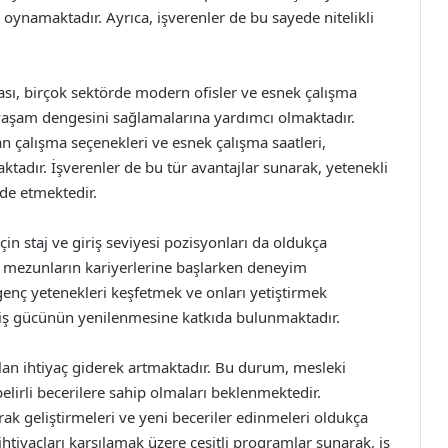
 oynamaktadır. Ayrıca, işverenler de bu sayede nitelikli
ası, birçok sektörde modern ofisler ve esnek çalışma
-yaşam dengesini sağlamalarına yardımcı olmaktadır.
tan çalışma seçenekleri ve esnek çalışma saatleri,
aktadır. İşverenler de bu tür avantajlar sunarak, yetenekli
de etmektedir.
çin staj ve giriş seviyesi pozisyonları da oldukça
eni mezunların kariyerlerine başlarken deneyim
genç yetenekleri keşfetmek ve onları yetiştirmek
 iş gücünün yenilenmesine katkıda bulunmaktadır.
yulan ihtiyaç giderek artmaktadır. Bu durum, mesleki
belirli becerilere sahip olmaları beklenmektedir.
arak geliştirmeleri ve yeni beceriler edinmeleri oldukça
r ihtiyaçları karşılamak üzere çeşitli programlar sunarak, iş