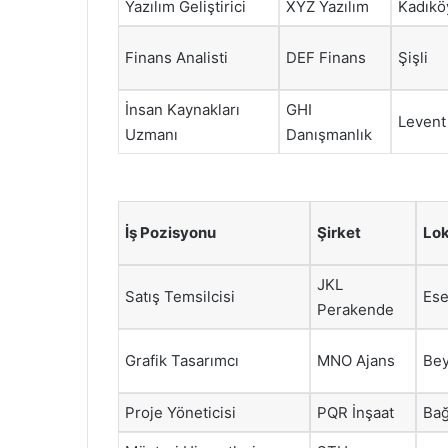
Yazılım Geliştirici
XYZ Yazılım
Kadıkö
Finans Analisti
DEF Finans
Şişli
İnsan Kaynakları
GHI
Levent
Uzmanı
Danışmanlık
İş Pozisyonu
Şirket
Lo
JKL
Satış Temsilcisi
Ese
Perakende
Grafik Tasarımcı
MNO Ajans
Bey
Proje Yöneticisi
PQR İnşaat
Bağ