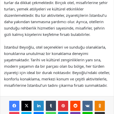
turlar da dikkat çekmektedir. Birçok otel, misafirlerine şehir
turları, yemek atölyeleri ve kültürel etkinlikler
düzenlemektedir. Bu tür aktiviteler, ziyaretçilerin İstanbul’u
daha yakından tanımasına yardımcı olur. Ayrıca, otellerin
sunduğu rehberlik hizmetleri sayesinde, misafirler, şehrin
gizli kalmış köşelerini keşfetme fırsatı bulabilirler.
İstanbul Beyoğlu, otel seçenekleri ve sunduğu olanaklarla,
konuklarına unutulmaz bir konaklama deneyimi
yaşatmaktadır. Tarihi ve kültürel zenginliklerin yanı sıra,
modern yaşamın da bir parçası olan bu bölge, her türden
ziyaretçi için ideal bir durak noktasıdır. Beyoğlu’ndaki oteller,
konforlu konaklama, merkezi konum ve çeşitli aktivitelerle,
misafirlerine İstanbul’un tadını çıkarma fırsatı sunmaktadır.
Facebook
X
LinkedIn
Tumblr
Pinterest
Reddit
VKontakte
Odnok
Pocket
Skype
Messenger
WhatsApp
Telegram
Viber
Line
E-Posta ile payla