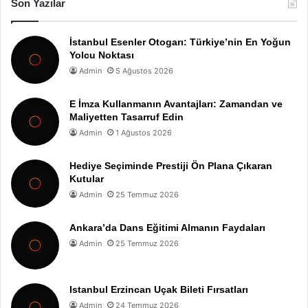
Son Yazılar
İstanbul Esenler Otogarı: Türkiye’nin En Yoğun
Yolcu Noktası
Admin
5 Ağustos 2026
E İmza Kullanmanın Avantajları: Zamandan ve
Maliyetten Tasarruf Edin
Admin
1 Ağustos 2026
Hediye Seçiminde Prestiji Ön Plana Çıkaran
Kutular
Admin
25 Temmuz 2026
Ankara’da Dans Eğitimi Almanın Faydaları
Admin
25 Temmuz 2026
Istanbul Erzincan Uçak Bileti Fırsatları
Admin
24 Temmuz 2026