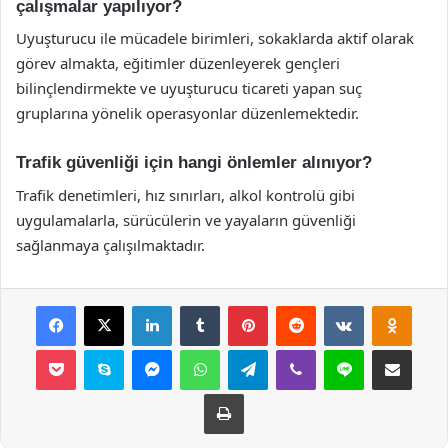
çalışmalar yapılıyor?
Uyuşturucu ile mücadele birimleri, sokaklarda aktif olarak
görev almakta, eğitimler düzenleyerek gençleri
bilinçlendirmekte ve uyuşturucu ticareti yapan suç
gruplarına yönelik operasyonlar düzenlemektedir.
Trafik güvenliği için hangi önlemler alınıyor?
Trafik denetimleri, hız sınırları, alkol kontrolü gibi
uygulamalarla, sürücülerin ve yayaların güvenliği
sağlanmaya çalışılmaktadır.
Facebook
X
LinkedIn
Tumblr
Pinterest
Reddit
VKontakte
Odnok
Pocket
Skype
Messenger
WhatsApp
Telegram
Viber
Line
E-Posta ile payla
Yazdır