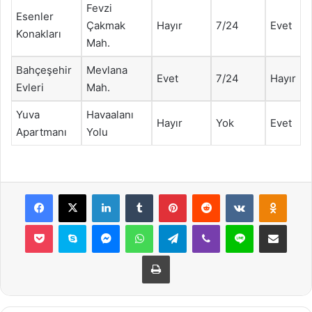
Fevzi
Esenler
Çakmak
Hayır
7/24
Evet
Konakları
Mah.
Bahçeşehir
Mevlana
Evet
7/24
Hayır
Evleri
Mah.
Yuva
Havaalanı
Hayır
Yok
Evet
Apartmanı
Yolu
Facebook
X
LinkedIn
Tumblr
Pinterest
Reddit
VKontakte
Odnok
Pocket
Skype
Messenger
WhatsApp
Telegram
Viber
Line
E-Posta ile payla
Yazdır