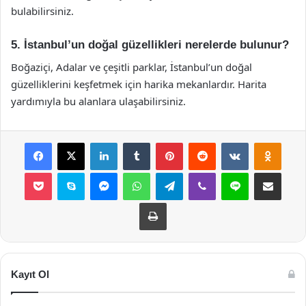
bulabilirsiniz.
5. İstanbul’un doğal güzellikleri nerelerde bulunur?
Boğaziçi, Adalar ve çeşitli parklar, İstanbul’un doğal
güzelliklerini keşfetmek için harika mekanlardır. Harita
yardımıyla bu alanlara ulaşabilirsiniz.
Facebook
X
LinkedIn
Tumblr
Pinterest
Reddit
VKontakte
Odnok
Pocket
Skype
Messenger
WhatsApp
Telegram
Viber
Line
E-Posta ile payla
Yazdır
Kayıt Ol