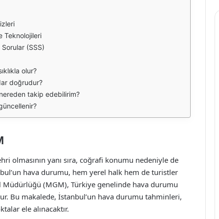
zleri
Teknolojileri
n Sorular (SSS)
ıklıkla olur?
dar doğrudur?
nereden takip edebilirim?
güncellenir?
M
şehri olmasının yanı sıra, coğrafi konumu nedeniyle de
anbul’un hava durumu, hem yerel halk hem de turistler
nel Müdürlüğü (MGM), Türkiye genelinde hava durumu
ştur. Bu makalede, İstanbul’un hava durumu tahminleri,
alar ele alınacaktır.