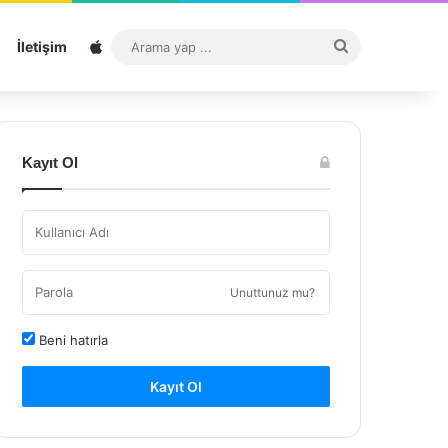
Sitemap
Arama
İletişim
yap
...
Kayıt Ol
Unuttunuz mu?
Beni hatırla
Kayıt Ol