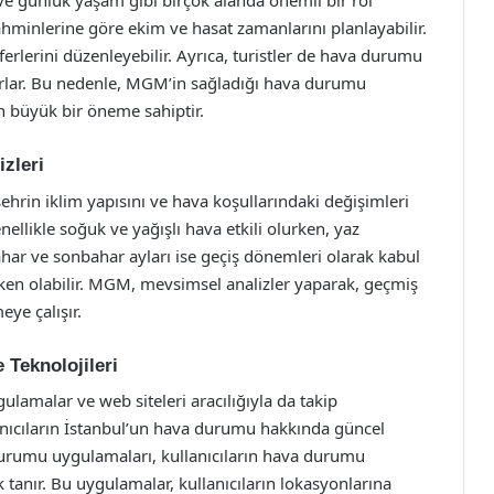
ve günlük yaşam gibi birçok alanda önemli bir rol
hminlerine göre ekim ve hasat zamanlarını planlayabilir.
erlerini düzenleyebilir. Ayrıca, turistler de hava durumu
aparlar. Bu nedenle, MGM’in sağladığı hava durumu
 büyük bir öneme sahiptir.
zleri
hrin iklim yapısını ve hava koşullarındaki değişimleri
ellikle soğuk ve yağışlı hava etkili olurken, yaz
ahar ve sonbahar ayları ise geçiş dönemleri olarak kabul
ken olabilir. MGM, mevsimsel analizler yaparak, geçmiş
eye çalışır.
Teknolojileri
malar ve web siteleri aracılığıyla da takip
anıcıların İstanbul’un hava durumu hakkında güncel
a durumu uygulamaları, kullanıcıların hava durumu
 tanır. Bu uygulamalar, kullanıcıların lokasyonlarına