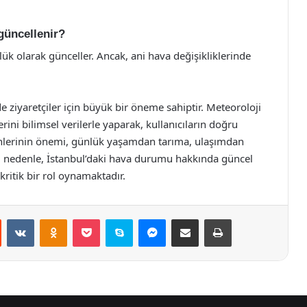
güncellenir?
k olarak günceller. Ancak, ani hava değişikliklerinde
ziyaretçiler için büyük bir öneme sahiptir. Meteoroloji
i bilimsel verilerle yaparak, kullanıcıların doğru
inlerinin önemi, günlük yaşamdan tarıma, ulaşımdan
Bu nedenle, İstanbul’daki hava durumu hakkında güncel
kritik bir rol oynamaktadır.
st
Reddit
VKontakte
Odnoklassniki
Pocket
Skype
Messenger
E-Posta ile paylaş
Yazdır