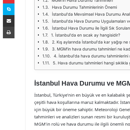
MGM’in Hava Durumu Tahminleri
Skype
Hava Durumu Tahminlerinin Önemi
İstanbul'da Mevsimsel Hava Durumu Anali
E-Posta ile paylaş
İstanbul'da Hava Durumu Uygulamaları ve 
Yazdır
İstanbul Hava Durumu ile İlgili Sık Sorula
1. İstanbul'da en sıcak ay hangisidir?
2. Kış aylarında İstanbul'da kar yağışı ne s
3. MGM'in hava durumu tahminleri ne ka
4. İstanbul'da hava durumu tahminlerini 
5. Hava durumu tahminleri hangi sıklıkla 
İstanbul Hava Durumu ve MG
İstanbul, Türkiye’nin en büyük ve en kalabalık 
çeşitli hava koşullarına maruz kalmaktadır. İst
için büyük bir öneme sahiptir. Meteoroloji Ge
tahminleri ve analizleri sunan resmi bir kurulu
MGM’in rolü ve hava durumu ile ilgili önemli nokt