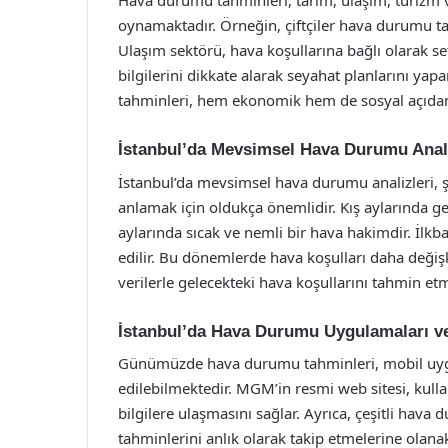
Hava durumu tahminleri, tarım, ulaşım, turizm 
oynamaktadır. Örneğin, çiftçiler hava durumu ta
Ulaşım sektörü, hava koşullarına bağlı olarak sef
bilgilerini dikkate alarak seyahat planlarını y
tahminleri, hem ekonomik hem de sosyal açıdan
İstanbul’da Mevsimsel Hava Durumu Anali
İstanbul’da mevsimsel hava durumu analizleri, şe
anlamak için oldukça önemlidir. Kış aylarında gen
aylarında sıcak ve nemli bir hava hakimdir. İlkb
edilir. Bu dönemlerde hava koşulları daha değiş
verilerle gelecekteki hava koşullarını tahmin etm
İstanbul’da Hava Durumu Uygulamaları ve 
Günümüzde hava durumu tahminleri, mobil uygula
edilebilmektedir. MGM’in resmi web sitesi, kull
bilgilere ulaşmasını sağlar. Ayrıca, çeşitli hav
tahminlerini anlık olarak takip etmelerine olanak