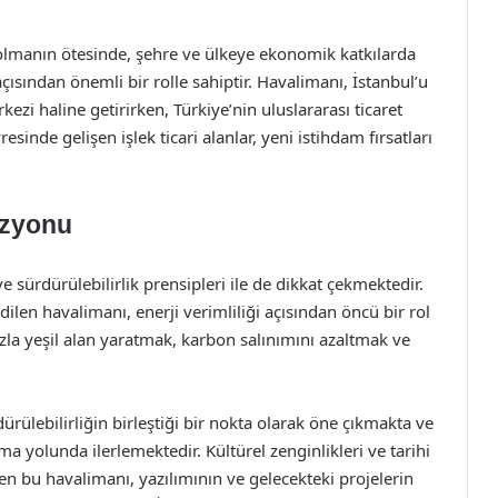
 olmanın ötesinde, şehre ve ülkeye ekonomik katkılarda
açısından önemli bir rolle sahiptir. Havalimanı, İstanbul’u
zi haline getirirken, Türkiye’nin uluslararası ticaret
sinde gelişen işlek ticari alanlar, yeni istihdam fırsatları
izyonu
 sürdürülebilirlik prensipleri ile de dikkat çekmektedir.
edilen havalimanı, enerji verimliliği açısından öncü bir rol
azla yeşil alan yaratmak, karbon salınımını azaltmak ve
rülebilirliğin birleştiği bir nokta olarak öne çıkmakta ve
 yolunda ilerlemektedir. Kültürel zenginlikleri ve tarihi
tiren bu havalimanı, yazılımının ve gelecekteki projelerin