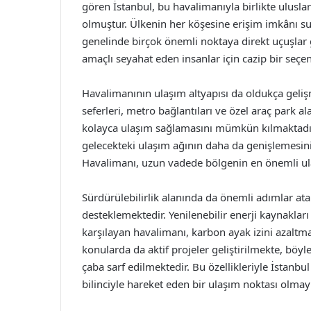
gören İstanbul, bu havalimanıyla birlikte ulusl
olmuştur. Ülkenin her köşesine erişim imkânı 
genelinde birçok önemli noktaya direkt uçuşlar
amaçlı seyahat eden insanlar için cazip bir seçe
Havalimanının ulaşım altyapısı da oldukça gelişm
seferleri, metro bağlantıları ve özel araç park al
kolayca ulaşım sağlamasını mümkün kılmaktadır. 
gelecekteki ulaşım ağının daha da genişlemesini
Havalimanı, uzun vadede bölgenin en önemli ula
Sürdürülebilirlik alanında da önemli adımlar at
desteklemektedir. Yenilenebilir enerji kaynakları
karşılayan havalimanı, karbon ayak izini azaltma
konularda da aktif projeler geliştirilmekte, böyl
çaba sarf edilmektedir. Bu özellikleriyle İsta
bilinciyle hareket eden bir ulaşım noktası olmay