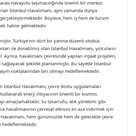
ararası havayolu taşımacılığında önemli bir merkez
sunan İstanbul Havalimanı, aynı zamanda dünya
 gerçekleştirmektedir. Böylece, hem iş hem de turizm
nek haline gelmektedir.
iştir. Türkiye’nin dört bir yanına düzenli otobüs
anları ile donatılmış olan İstanbul Havalimanı, yolcuların
Ayrıca, havalimanı çevresinde yapılan inşaat projeleri,
 sağlayacak şekilde planlanmıştır. Bu sayede İstanbul
şım noktalarından biri olmayı hedeflemektedir.
an İstanbul Havalimanı, çevre dostu uygulamaları
 kullanarak enerji ihtiyacının önemli bir kısmını
yı amaçlamaktadır. Su tasarrufu, atık yönetimi gibi
ece havalimanının çevresel etkisini en aza indirmek için
nbul Havalimanı, hem günümüzde hem de gelecekte çevre
ı hedeflemektedir.