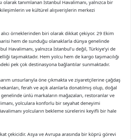
 olarak tanımlanan İstanbul Havalimanı, yalnızca bir
ileşimlerin ve kültürel alışverişlerin merkezi
lıcı örneklerinden biri olarak dikkat çekiyor. 29 Ekim
imarisi hem de sunduğu olanaklarla dünya genelinde
bul Havalimanı, yalnızca İstanbul’u değil, Türkiye’yi de
elliği taşımaktadır. Hem yolcu hem de kargo taşımacılığı
indeki pek çok destinasyona bağlantılar sunmaktadır.
arım unsurlarıyla öne çıkmakta ve ziyaretçilerine çağdaş
kanları, ferah ve açık alanlarla donatılmış olup, doğal
 genelinde ünlü markaların mağazaları, restoranlar ve
limanı, yolculara konforlu bir seyahat deneyimi
avalimanı yolcuların bekleme sürelerini keyifli bir hale
kat çekicidir. Asya ve Avrupa arasında bir köprü görevi