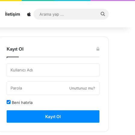
Sitemap
Arama
İletişim
yap
...
Kayıt Ol
Unuttunuz mu?
Beni hatırla
Kayıt Ol