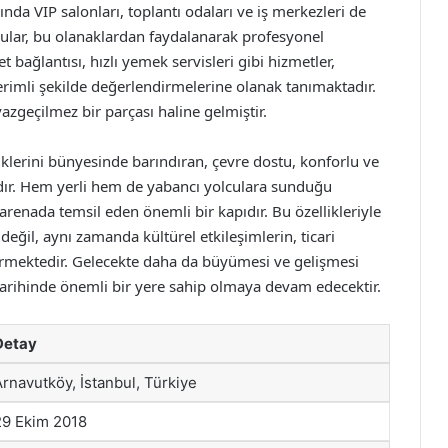
da VIP salonları, toplantı odaları ve iş merkezleri de
lcular, bu olanaklardan faydalanarak profesyonel
t bağlantısı, hızlı yemek servisleri gibi hizmetler,
rimli şekilde değerlendirmelerine olanak tanımaktadır.
azgeçilmez bir parçası haline gelmiştir.
lerini bünyesinde barındıran, çevre dostu, konforlu ve
adır. Hem yerli hem de yabancı yolculara sunduğu
 arenada temsil eden önemli bir kapıdır. Bu özellikleriyle
eğil, aynı zamanda kültürel etkileşimlerin, ticari
 görmektedir. Gelecekte daha da büyümesi ve gelişmesi
tarihinde önemli bir yere sahip olmaya devam edecektir.
Detay
Arnavutköy, İstanbul, Türkiye
29 Ekim 2018