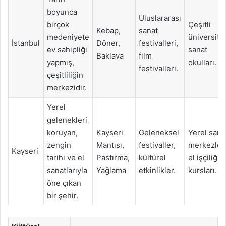
boyunca
Uluslararası
birçok
Çeşitli
Kebap,
sanat
medeniyete
üniversitel
İstanbul
Döner,
festivalleri,
ev sahipliği
sanat
Baklava
film
yapmış,
okulları.
festivalleri.
çeşitliliğin
merkezidir.
Yerel
gelenekleri
koruyan,
Kayseri
Geleneksel
Yerel sana
zengin
Mantısı,
festivaller,
merkezleri
Kayseri
tarihi ve el
Pastırma,
kültürel
el işçiliği
sanatlarıyla
Yağlama
etkinlikler.
kursları.
öne çıkan
bir şehir.