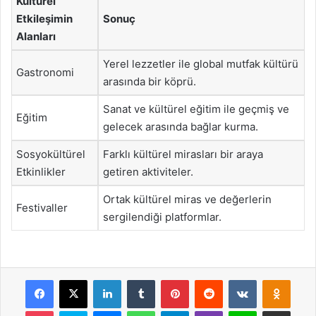
Kültürel
Etkileşimin
Sonuç
Alanları
Yerel lezzetler ile global mutfak kültürü
Gastronomi
arasında bir köprü.
Sanat ve kültürel eğitim ile geçmiş ve
Eğitim
gelecek arasında bağlar kurma.
Sosyokültürel
Farklı kültürel mirasları bir araya
Etkinlikler
getiren aktiviteler.
Ortak kültürel miras ve değerlerin
Festivaller
sergilendiği platformlar.
Facebook
X
LinkedIn
Tumblr
Pinterest
Reddit
VKontakte
Odnok
Pocket
Skype
Messenger
WhatsApp
Telegram
Viber
Line
E-Posta ile payla