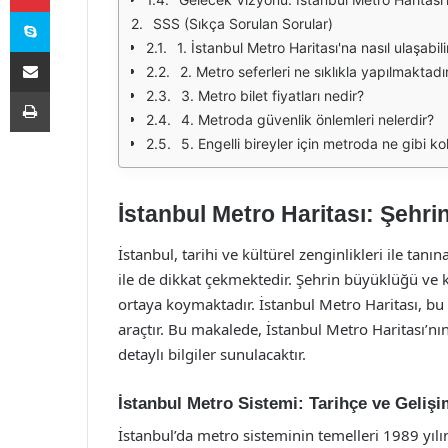
Skype
SSS (Sıkça Sorulan Sorular)
1. İstanbul Metro Haritası'na nasıl ulaşabil
E-Posta ile paylaş
2. Metro seferleri ne sıklıkla yapılmaktadı
Yazdır
3. Metro bilet fiyatları nedir?
4. Metroda güvenlik önlemleri nelerdir?
5. Engelli bireyler için metroda ne gibi kol
İstanbul Metro Haritası: Şehr
İstanbul, tarihi ve kültürel zenginlikleri ile tan
ile de dikkat çekmektedir. Şehrin büyüklüğü ve kal
ortaya koymaktadır. İstanbul Metro Haritası, bu
araçtır. Bu makalede, İstanbul Metro Haritası’nın
detaylı bilgiler sunulacaktır.
İstanbul Metro Sistemi: Tarihçe ve Gelişi
İstanbul’da metro sisteminin temelleri 1989 yılın