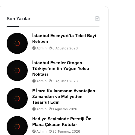
Son Yazılar
İstanbul Esenyurt’ta Tekel Bayi
Rehberi
Admin
6 Ağustos 2026
İstanbul Esenler Otogarı:
Türkiye’nin En Yoğun Yolcu
Noktası
Admin
5 Ağustos 2026
E İmza Kullanmanın Avantajları:
Zamandan ve Maliyetten
Tasarruf Edin
Admin
1 Ağustos 2026
Hediye Seçiminde Prestiji Ön
Plana Çıkaran Kutular
Admin
25 Temmuz 2026