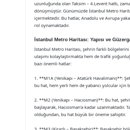
uzunluğunda olan Taksim – 4.Levent hattı, zaman
dönüşmüştür. Günümüzde İstanbul Metro Haritas
içermektedir. Bu hatlar, Anadolu ve Avrupa yakal
rol oynamaktadır.
İstanbul Metro Haritası: Yapısı ve Güzerg
İstanbul Metro Haritası, şehrin farklı bölgeleri
ulaşımı kolaylaştırmakta hem de trafik yoğunluğ
bazı önemli hatlar:
1. **M1A (Yenikapı – Atatürk Havalimanı)**: Ş
bu hat, hem yerli hem de yabancı yolcular için 
2. **M2 (Yenikapı – Hacıosman)**: Bu hat, şehr
başlayarak, Hacıosman’a kadar uzanmaktadır. Ta
olduğundan, bu hat büyük bir öneme sahiptir.
3. **M3 (Kirazlı – Başakşehir)**: Başakşehir böl