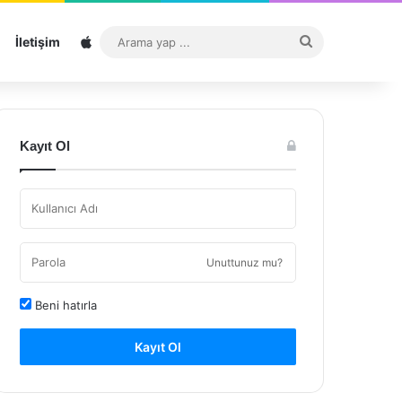
Sitemap
Arama
İletişim
yap
...
Kayıt Ol
Unuttunuz mu?
Beni hatırla
Kayıt Ol