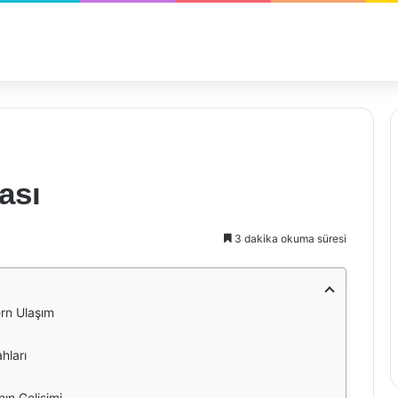
ası
3 dakika okuma süresi
ern Ulaşım
hları
ın Gelişimi