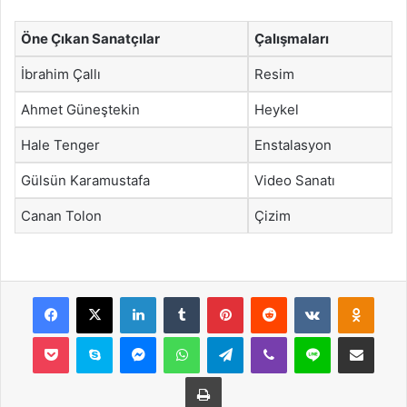
Öne Çıkan Sanatçılar
Çalışmaları
İbrahim Çallı
Resim
Ahmet Güneştekin
Heykel
Hale Tenger
Enstalasyon
Gülsün Karamustafa
Video Sanatı
Canan Tolon
Çizim
Facebook
X
LinkedIn
Tumblr
Pinterest
Reddit
VKontakte
Odnok
Pocket
Skype
Messenger
WhatsApp
Telegram
Viber
Line
E-Posta ile payla
Yazdır