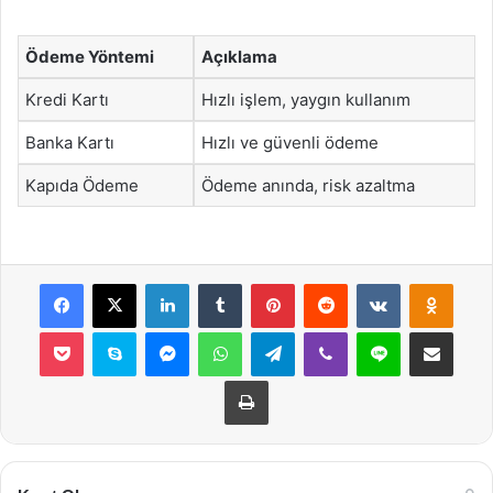
Ödeme Yöntemi
Açıklama
Kredi Kartı
Hızlı işlem, yaygın kullanım
Banka Kartı
Hızlı ve güvenli ödeme
Kapıda Ödeme
Ödeme anında, risk azaltma
Facebook
X
LinkedIn
Tumblr
Pinterest
Reddit
VKontakte
Odnok
Pocket
Skype
Messenger
WhatsApp
Telegram
Viber
Line
E-Posta ile payla
Yazdır