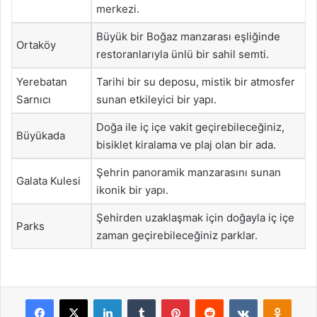
merkezi.
Büyük bir Boğaz manzarası eşliğinde
Ortaköy
restoranlarıyla ünlü bir sahil semti.
Yerebatan
Tarihi bir su deposu, mistik bir atmosfer
Sarnıcı
sunan etkileyici bir yapı.
Doğa ile iç içe vakit geçirebileceğiniz,
Büyükada
bisiklet kiralama ve plaj olan bir ada.
Şehrin panoramik manzarasını sunan
Galata Kulesi
ikonik bir yapı.
Şehirden uzaklaşmak için doğayla iç içe
Parks
zaman geçirebileceğiniz parklar.
Facebook
X
LinkedIn
Tumblr
Pinterest
Reddit
VKontakte
Odnok