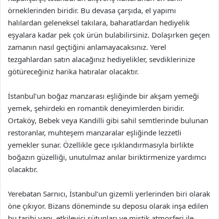
örneklerinden biridir. Bu devasa çarşıda, el yapımı
halılardan geleneksel takılara, baharatlardan hediyelik
eşyalara kadar pek çok ürün bulabilirsiniz. Dolaşırken geçen
zamanın nasıl geçtiğini anlamayacaksınız. Yerel
tezgahlardan satın alacağınız hediyelikler, sevdiklerinize
götüreceğiniz harika hatıralar olacaktır.
İstanbul’un boğaz manzarası eşliğinde bir akşam yemeği
yemek, şehirdeki en romantik deneyimlerden biridir.
Ortaköy, Bebek veya Kandilli gibi sahil semtlerinde bulunan
restoranlar, muhteşem manzaralar eşliğinde lezzetli
yemekler sunar. Özellikle gece ışıklandırmasıyla birlikte
boğazın güzelliği, unutulmaz anılar biriktirmenize yardımcı
olacaktır.
Yerebatan Sarnıcı, İstanbul’un gizemli yerlerinden biri olarak
öne çıkıyor. Bizans döneminde su deposu olarak inşa edilen
bu tarihi yapı, etkileyici sütunları ve mistik atmosferi ile