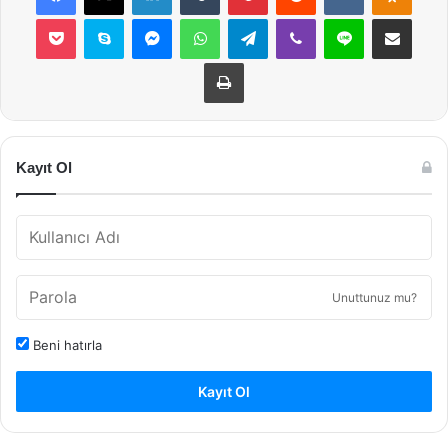
Pocket
Skype
Messenger
WhatsApp
Telegram
Viber
Line
E-Posta ile payla
Yazdır
Kayıt Ol
Unuttunuz mu?
Beni hatırla
Kayıt Ol