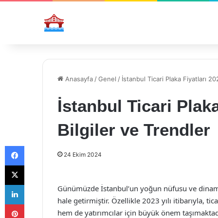
Anasayfa
/
Genel
/
İstanbul Ticari Plaka Fiyatları 2
İstanbul Ticari Plak
Bilgiler ve Trendler
Facebook
24 Ekim 2024
X
LinkedIn
Günümüzde İstanbul’un yoğun nüfusu ve dinamik t
hale getirmiştir. Özellikle 2023 yılı itibarıyla, ti
Pinterest
hem de yatırımcılar için büyük önem taşımaktadır.