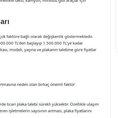
enellikle taksi, kamyon, minibüs gibi araçlar için
arı
irçok faktöre bağlı olarak değişkenlik göstermektedir.
a 600.000 TL’den başlayıp 1.500.000 TL’ye kadar
kası, modeli, yaşına ve plakanın talebine göre fiyatlar
n artmasına neden olan birkaç önemli faktör
rde ticari plaka talebi sürekli yüksektir. Özellikle ulaşım
en işletmelerin sayısının artması, plaka fiyatlarını