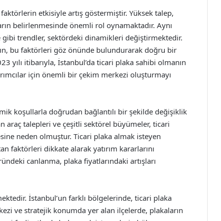
i faktörlerin etkisiyle artış göstermiştir. Yüksek talep,
arın belirlenmesinde önemli rol oynamaktadır. Aynı
e gibi trendler, sektördeki dinamikleri değiştirmektedir.
arın, bu faktörleri göz önünde bulundurarak doğru bir
yılı itibarıyla, İstanbul’da ticari plaka sahibi olmanın
atırımcılar için önemli bir çekim merkezi oluşturmayı
omik koşullarla doğrudan bağlantılı bir şekilde değişiklik
an araç talepleri ve çeşitli sektörel büyümeler, ticari
esine neden olmuştur. Ticari plaka almak isteyen
n faktörleri dikkate alarak yatırım kararlarını
ründeki canlanma, plaka fiyatlarındaki artışları
ektedir. İstanbul’un farklı bölgelerinde, ticari plaka
rkezi ve stratejik konumda yer alan ilçelerde, plakaların