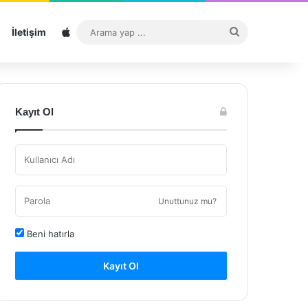
Sitemap
Arama
İletişim
yap
...
Kayıt Ol
Unuttunuz mu?
Beni hatırla
Kayıt Ol