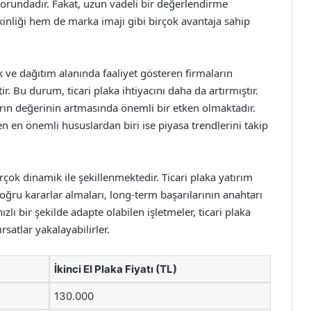
orundadır. Fakat, uzun vadeli bir değerlendirme
kinliği hem de marka imajı gibi birçok avantaja sahip
tik ve dağıtım alanında faaliyet gösteren firmaların
. Bu durum, ticari plaka ihtiyacını daha da artırmıştır.
aların değerinin artmasında önemli bir etken olmaktadır.
en en önemli hususlardan biri ise piyasa trendlerini takip
birçok dinamik ile şekillenmektedir. Ticari plaka yatırım
doğru kararlar almaları, long-term başarılarının anahtarı
zlı bir şekilde adapte olabilen işletmeler, ticari plaka
rsatlar yakalayabilirler.
İkinci El Plaka Fiyatı (TL)
130.000