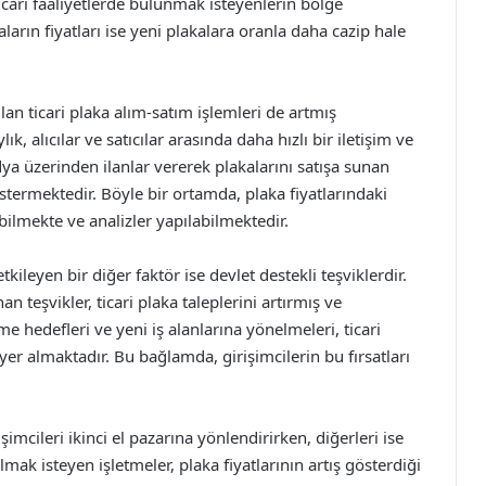
cari faaliyetlerde bulunmak isteyenlerin bölge
kaların fiyatları ise yeni plakalara oranla daha cazip hale
n ticari plaka alım-satım işlemleri de artmış
ık, alıcılar ve satıcılar arasında daha hızlı bir iletişim ve
ya üzerinden ilanlar vererek plakalarını satışa sunan
göstermektedir. Böyle bir ortamda, plaka fiyatlarındaki
bilmekte ve analizler yapılabilmektedir.
etkileyen bir diğer faktör ise devlet destekli teşviklerdir.
n teşvikler, ticari plaka taleplerini artırmış ve
üme hedefleri ve yeni iş alanlarına yönelmeleri, ticari
yer almaktadır. Bu bağlamda, girişimcilerin bu fırsatları
işimcileri ikinci el pazarına yönlendirirken, diğerleri ise
lmak isteyen işletmeler, plaka fiyatlarının artış gösterdiği