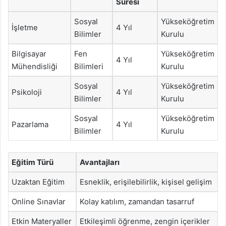
Süresi
Sosyal
Yükseköğretim
İşletme
4 Yıl
Bilimler
Kurulu
Bilgisayar
Fen
Yükseköğretim
4 Yıl
Mühendisliği
Bilimleri
Kurulu
Sosyal
Yükseköğretim
Psikoloji
4 Yıl
Bilimler
Kurulu
Sosyal
Yükseköğretim
Pazarlama
4 Yıl
Bilimler
Kurulu
Eğitim Türü
Avantajları
Uzaktan Eğitim
Esneklik, erişilebilirlik, kişisel gelişim
Online Sınavlar
Kolay katılım, zamandan tasarruf
Etkin Materyaller
Etkileşimli öğrenme, zengin içerikler