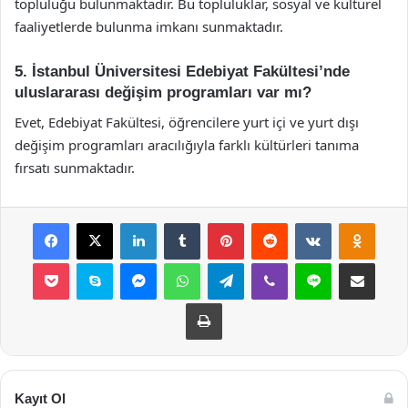
topluluğu bulunmaktadır. Bu topluluklar, sosyal ve kültürel
faaliyetlerde bulunma imkanı sunmaktadır.
5. İstanbul Üniversitesi Edebiyat Fakültesi’nde
uluslararası değişim programları var mı?
Evet, Edebiyat Fakültesi, öğrencilere yurt içi ve yurt dışı
değişim programları aracılığıyla farklı kültürleri tanıma
fırsatı sunmaktadır.
Facebook
X
LinkedIn
Tumblr
Pinterest
Reddit
VKontakte
Odnok
Pocket
Skype
Messenger
WhatsApp
Telegram
Viber
Line
E-Posta ile payla
Yazdır
Kayıt Ol