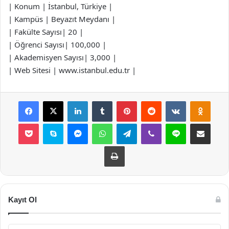
| Konum | İstanbul, Türkiye |
| Kampüs | Beyazıt Meydanı |
| Fakülte Sayısı| 20 |
| Öğrenci Sayısı| 100,000 |
| Akademisyen Sayısı| 3,000 |
| Web Sitesi | www.istanbul.edu.tr |
Facebook
X
LinkedIn
Tumblr
Pinterest
Reddit
VKontakte
Odnok
Pocket
Skype
Messenger
WhatsApp
Telegram
Viber
Line
E-Posta ile payla
Yazdır
Kayıt Ol