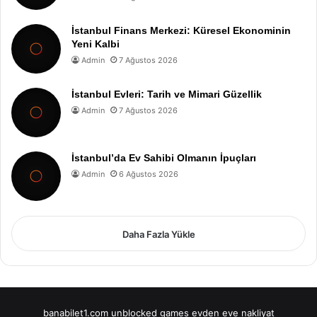
İstanbul Finans Merkezi: Küresel Ekonominin
Yeni Kalbi
Admin
7 Ağustos 2026
İstanbul Evleri: Tarih ve Mimari Güzellik
Admin
7 Ağustos 2026
İstanbul’da Ev Sahibi Olmanın İpuçları
Admin
6 Ağustos 2026
Daha Fazla Yükle
banabilet1.com
unblocked games
evden eve nakliyat