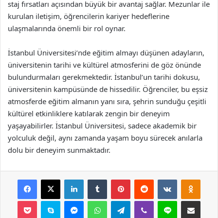
staj fırsatları açısından büyük bir avantaj sağlar. Mezunlar ile
kurulan iletişim, öğrencilerin kariyer hedeflerine
ulaşmalarında önemli bir rol oynar.
İstanbul Üniversitesi’nde eğitim almayı düşünen adayların,
üniversitenin tarihi ve kültürel atmosferini de göz önünde
bulundurmaları gerekmektedir. İstanbul’un tarihi dokusu,
üniversitenin kampüsünde de hissedilir. Öğrenciler, bu eşsiz
atmosferde eğitim almanın yanı sıra, şehrin sunduğu çeşitli
kültürel etkinliklere katılarak zengin bir deneyim
yaşayabilirler. İstanbul Üniversitesi, sadece akademik bir
yolculuk değil, aynı zamanda yaşam boyu sürecek anılarla
dolu bir deneyim sunmaktadır.
Facebook
X
LinkedIn
Tumblr
Pinterest
Reddit
VKontakte
Odnok
Pocket
Skype
Messenger
WhatsApp
Telegram
Viber
Line
E-Posta ile payla