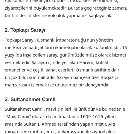
Ayasofya’nın etkileyici kubbesi, mozaikleri ve mimarisi,
ziyaretçilerini büyülemektedir. Burada geçireceğiniz zaman,
tarihin derinliklerine yolculuk yapmanızı sağlayacak.
2. Topkapı Sarayı
Topkapı Sarayı, Osmanlı İmparatorluğu’nun yönetim
merkezi ve padişahların ikametgahı olarak kullanılmıştır. 15.
yüzyılda inşa edilen saray, günümüzde müze olarak hizmet
vermektedir. Sarayın içinde yer alan Harem, kutsal
emanetler ve çeşitli sanat eserleri, Osmanlı tarihine dair
birçok bilgi sunmaktadır. Sarayın bahçesinden Boğaziçi
manzarasını izlemek ise unutulmaz bir deneyimdir.
3. Sultanahmet Camii
Sultanahmet Camii, mavi çinileri ile ünlüdür ve bu nedenle
“Mavi Camii” olarak da anılmaktadır. 1609-1616 yılları
arasında Sultan I. Ahmed tarafından yaptırılmıştır. Altı
minaresi ve muhteşem iç dekorasyonu ile ziyaretçileri