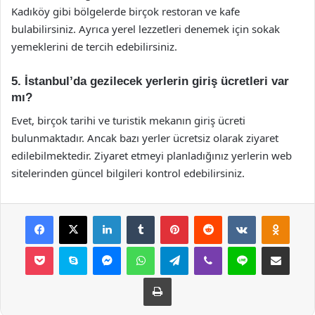
Kadıköy gibi bölgelerde birçok restoran ve kafe
bulabilirsiniz. Ayrıca yerel lezzetleri denemek için sokak
yemeklerini de tercih edebilirsiniz.
5. İstanbul’da gezilecek yerlerin giriş ücretleri var
mı?
Evet, birçok tarihi ve turistik mekanın giriş ücreti
bulunmaktadır. Ancak bazı yerler ücretsiz olarak ziyaret
edilebilmektedir. Ziyaret etmeyi planladığınız yerlerin web
sitelerinden güncel bilgileri kontrol edebilirsiniz.
Facebook
X
LinkedIn
Tumblr
Pinterest
Reddit
VKontakte
Odnok
Pocket
Skype
Messenger
WhatsApp
Telegram
Viber
Line
E-Posta ile payla
Yazdır