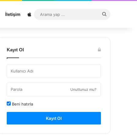
Sitemap
Arama
İletişim
yap
...
Kayıt Ol
Unuttunuz mu?
Beni hatırla
Kayıt Ol