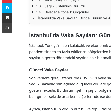
Vaka Sayılarının Seyri
Skype
Sağlık Sisteminin Durumu
Geleceğe Yönelik Öngörüler
E-Posta ile paylaş
İstanbul'da Vaka Sayıları: Güncel Durum ve A
Yazdır
İstanbul’da Vaka Sayıları: Gü
İstanbul, Türkiye’nin en kalabalık ve ekonomik 
pandemisinden en fazla etkilenen bölgelerden bir
sayıların geçen dönemdeki seyrine dair bir anali
Güncel Vaka Sayıları
Son verilere göre, İstanbul’da COVID-19 vaka sayıl
Sağlık Bakanlığı’nın açıkladığı güncel verilere g
göstermektedir. Bu durum, şehrin çeşitli bölgeler
belirgin bir şekilde artarken, diğerlerinde ise 
Ayrıca, İstanbul’un yoğun nüfusu ve toplu taşım