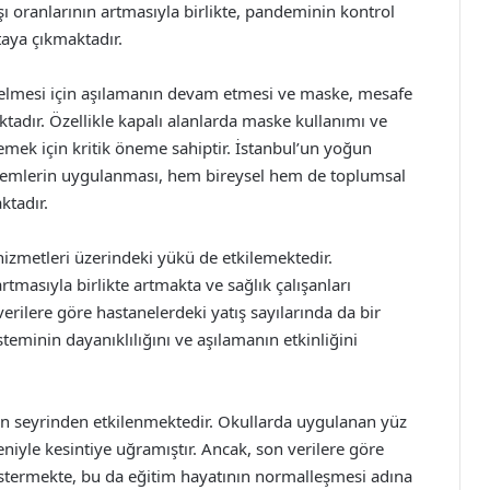
şı oranlarının artmasıyla birlikte, pandeminin kontrol
taya çıkmaktadır.
 gelmesi için aşılamanın devam etmesi ve maske, mesafe
adır. Özellikle kapalı alanlarda maske kullanımı ve
emek için kritik öneme sahiptir. İstanbul’un yoğun
emlerin uygulanması, hem bireysel hem de toplumsal
ktadır.
 hizmetleri üzerindeki yükü de etkilemektedir.
tmasıyla birlikte artmakta ve sağlık çalışanları
erilere göre hastanelerdeki yatış sayılarında da bir
eminin dayanıklılığını ve aşılamanın etkinliğini
nın seyrinden etkilenmektedir. Okullarda uygulanan yüz
niyle kesintiye uğramıştır. Ancak, son verilere göre
stermekte, bu da eğitim hayatının normalleşmesi adına