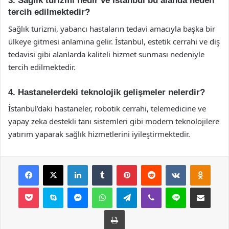
3. Sağlık turizmi nedir ve İstanbul bu alanda neden
tercih edilmektedir?
Sağlık turizmi, yabancı hastaların tedavi amacıyla başka bir
ülkeye gitmesi anlamına gelir. İstanbul, estetik cerrahi ve diş
tedavisi gibi alanlarda kaliteli hizmet sunması nedeniyle
tercih edilmektedir.
4. Hastanelerdeki teknolojik gelişmeler nelerdir?
İstanbul’daki hastaneler, robotik cerrahi, telemedicine ve
yapay zeka destekli tanı sistemleri gibi modern teknolojilere
yatırım yaparak sağlık hizmetlerini iyileştirmektedir.
Facebook
X
LinkedIn
Tumblr
Pinterest
Reddit
VKontakte
Odnok
Pocket
Skype
Messenger
WhatsApp
Telegram
Viber
Line
E-Posta ile payla
Yazdır