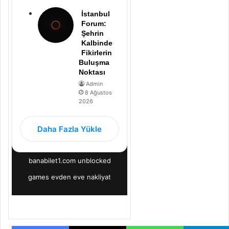
İstanbul
Forum:
Şehrin
Kalbinde
Fikirlerin
Buluşma
Noktası
Admin
8 Ağustos
2026
Daha Fazla Yükle
banabilet1.com
unblocked
games
evden eve nakliyat