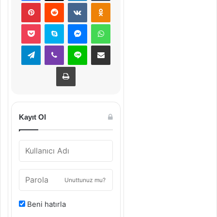
Pinterest
Reddit
VKontakte
Odnoklassniki
Pocket
Skype
Messenger
WhatsApp
Telegram
Viber
Line
E-Posta ile paylaş
Yazdır
Kayıt Ol
Unuttunuz mu?
Beni hatırla