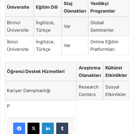
Staj
Yenilikçi
Üniversite
Eğitim Dili
Olanakları
Programlar
Birinci
İngilizce,
Global
Var
Üniversite
Türkçe
Seminerler
İkinci
İngilizce,
Online Eğitim
Var
Üniversite
Türkçe
Platformları
Araştırma
Kültürel
Öğrenci Destek Hizmetleri
Olanakları
Etkinlikler
Research
Sosyal
Kariyer Danışmanlığı
Centers
Etkinlikler
P
Facebook
X
LinkedIn
Tumblr