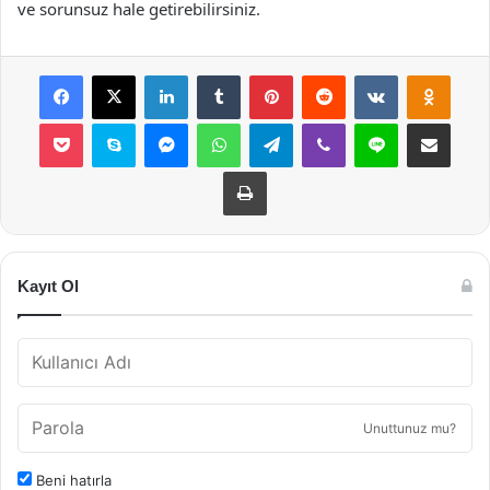
ve sorunsuz hale getirebilirsiniz.
Facebook
X
LinkedIn
Tumblr
Pinterest
Reddit
VKontakte
Odnok
Pocket
Skype
Messenger
WhatsApp
Telegram
Viber
Line
E-Posta ile payla
Yazdır
Kayıt Ol
Unuttunuz mu?
Beni hatırla