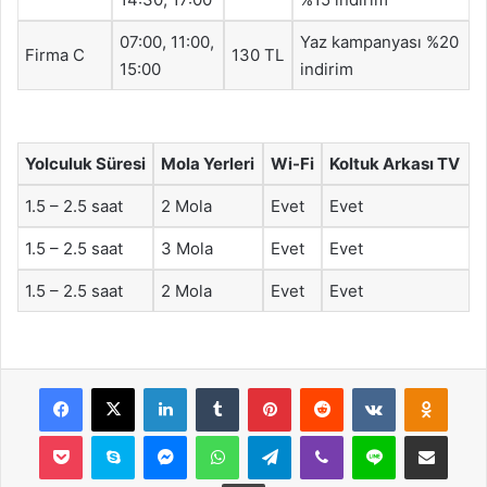
07:00, 11:00,
Yaz kampanyası %20
Firma C
130 TL
15:00
indirim
Yolculuk Süresi
Mola Yerleri
Wi-Fi
Koltuk Arkası TV
1.5 – 2.5 saat
2 Mola
Evet
Evet
1.5 – 2.5 saat
3 Mola
Evet
Evet
1.5 – 2.5 saat
2 Mola
Evet
Evet
Facebook
X
LinkedIn
Tumblr
Pinterest
Reddit
VKontakte
Odnok
Pocket
Skype
Messenger
WhatsApp
Telegram
Viber
Line
E-Posta ile payla
Yazdır