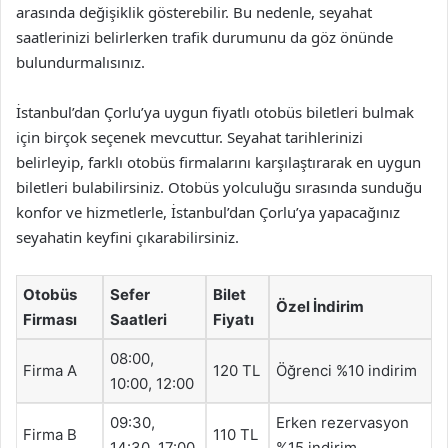
arasında değişiklik gösterebilir. Bu nedenle, seyahat
saatlerinizi belirlerken trafik durumunu da göz önünde
bulundurmalısınız.
İstanbul’dan Çorlu’ya uygun fiyatlı otobüs biletleri bulmak
için birçok seçenek mevcuttur. Seyahat tarihlerinizi
belirleyip, farklı otobüs firmalarını karşılaştırarak en uygun
biletleri bulabilirsiniz. Otobüs yolculuğu sırasında sunduğu
konfor ve hizmetlerle, İstanbul’dan Çorlu’ya yapacağınız
seyahatin keyfini çıkarabilirsiniz.
Otobüs
Sefer
Bilet
Özel İndirim
Firması
Saatleri
Fiyatı
08:00,
Firma A
120 TL
Öğrenci %10 indirim
10:00, 12:00
09:30,
Erken rezervasyon
Firma B
110 TL
14:30, 17:00
%15 indirim