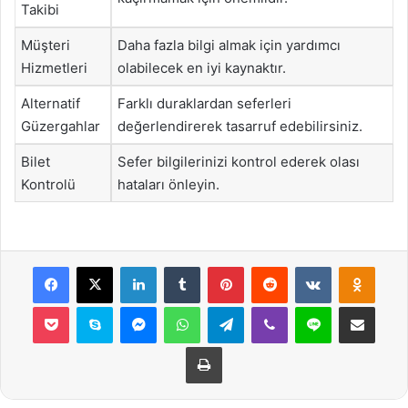
Takibi
Müşteri
Daha fazla bilgi almak için yardımcı
Hizmetleri
olabilecek en iyi kaynaktır.
Alternatif
Farklı duraklardan seferleri
Güzergahlar
değerlendirerek tasarruf edebilirsiniz.
Bilet
Sefer bilgilerinizi kontrol ederek olası
Kontrolü
hataları önleyin.
Facebook
X
LinkedIn
Tumblr
Pinterest
Reddit
VKontakte
Odnok
Pocket
Skype
Messenger
WhatsApp
Telegram
Viber
Line
E-Posta ile payla
Yazdır