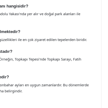
anı hangisidir?
olu Yakası’nda yer alır ve doğal park alanları ile
ilmektedir?
llikleri ile en çok ziyaret edilen tepelerden biridir.
ktadır?
. Örneğin, Topkapı Tepesi’nde Topkapı Sarayı, Fatih
edir?
 sonbahar ayları en uygun zamanlardır. Bu dönemlerde
ha belirgindir.