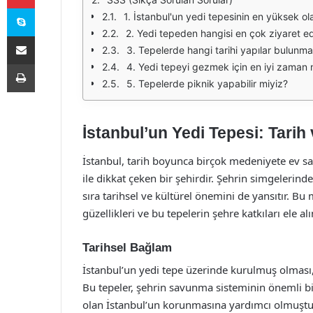
Skype
1. İstanbul'un yedi tepesinin en yüksek ola
2. Yedi tepeden hangisi en çok ziyaret e
E-Posta ile paylaş
3. Tepelerde hangi tarihi yapılar bulunma
Yazdır
4. Yedi tepeyi gezmek için en iyi zaman 
5. Tepelerde piknik yapabilir miyiz?
İstanbul’un Yedi Tepesi: Tarih 
İstanbul, tarih boyunca birçok medeniyete ev sahi
ile dikkat çeken bir şehirdir. Şehrin simgelerinde
sıra tarihsel ve kültürel önemini de yansıtır. Bu 
güzellikleri ve bu tepelerin şehre katkıları ele alı
Tarihsel Bağlam
İstanbul’un yedi tepe üzerinde kurulmuş olması, 
Bu tepeler, şehrin savunma sisteminin önemli bi
olan İstanbul’un korunmasına yardımcı olmuştur.