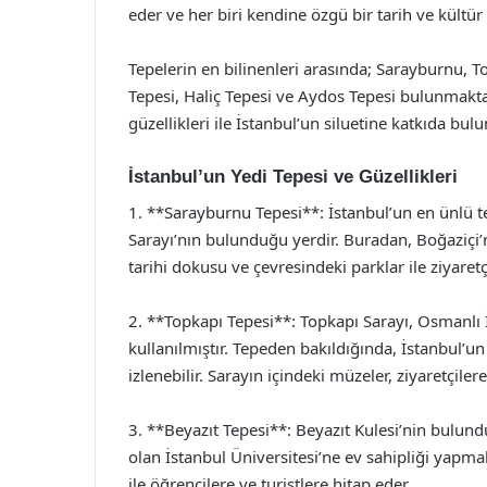
eder ve her biri kendine özgü bir tarih ve kültür 
Tepelerin en bilinenleri arasında; Sarayburnu, To
Tepesi, Haliç Tepesi ve Aydos Tepesi bulunmaktad
güzellikleri ile İstanbul’un siluetine katkıda bulu
İstanbul’un Yedi Tepesi ve Güzellikleri
1. **Sarayburnu Tepesi**: İstanbul’un en ünlü t
Sarayı’nın bulunduğu yerdir. Buradan, Boğaziç
tarihi dokusu ve çevresindeki parklar ile ziyaret
2. **Topkapı Tepesi**: Topkapı Sarayı, Osmanl
kullanılmıştır. Tepeden bakıldığında, İstanbul’un
izlenebilir. Sarayın içindeki müzeler, ziyaretçiler
3. **Beyazıt Tepesi**: Beyazıt Kulesi’nin bulund
olan İstanbul Üniversitesi’ne ev sahipliği yapmak
ile öğrencilere ve turistlere hitap eder.