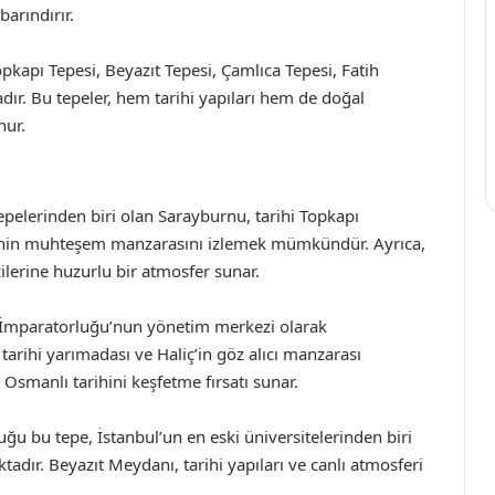
barındırır.
pkapı Tepesi, Beyazıt Tepesi, Çamlıca Tepesi, Fatih
ır. Bu tepeler, hem tarihi yapıları hem de doğal
nur.
epelerinden biri olan Sarayburnu, tarihi Topkapı
i’nin muhteşem manzarasını izlemek mümkündür. Ayrıca,
çilerine huzurlu bir atmosfer sunar.
ı İmparatorluğu’nun yönetim merkezi olarak
 tarihi yarımadası ve Haliç’in göz alıcı manzarası
e Osmanlı tarihini keşfetme fırsatı sunar.
uğu bu tepe, İstanbul’un en eski üniversitelerinden biri
tadır. Beyazıt Meydanı, tarihi yapıları ve canlı atmosferi