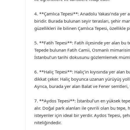
4. **Çamlıca Tepesi**: Anadolu Yakası’nda yer a
biridir. Burada bulunan seyir terasları, şehir m
güzellikleri ile bilinen Çamlıca Tepesi, özellikle 
5. **Fatih Tepesi**: Fatih ilçesinde yer alan bu 
Tepede bulunan Fatih Camii, Osmanlı mimarisini
İstanbul’un tarihi dokusunu gözlemlemek müm
6. **Haliç Tepesi**: Haliç’in kıyısında yer alan b
dikkat çeker. Haliç boyunca uzanan yürüyüş yollar
Ayrıca, burada yer alan Balat ve Fener semtleri, t
7. **Aydos Tepesi**: İstanbul’un en yüksek tepe
alır. Doğal park alanları ile çevrili olan bu te
isteyenler için ideal bir yerdir. Aydos Tepesi, ş
niteliğindedir.