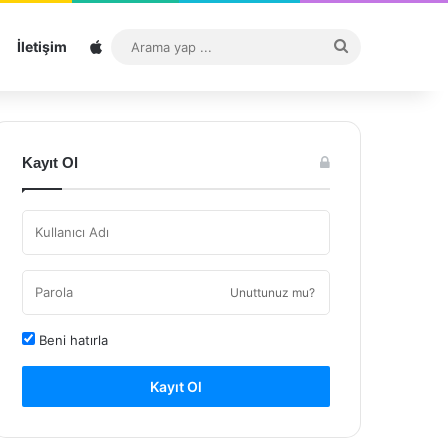
Sitemap
Arama
İletişim
yap
...
Kayıt Ol
Unuttunuz mu?
Beni hatırla
Kayıt Ol