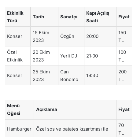
Etkinlik
Kapı Açılış
Tarih
Sanatçı
Fiyat
Türü
Saati
15 Ekim
150
Konser
Özgün
20:00
2023
TL
Özel
20 Ekim
100
Yerli DJ
21:00
Etkinlik
2023
TL
25 Ekim
Can
200
Konser
19:30
2023
Bonomo
TL
Menü
Açıklama
Fiyat
Öğesi
70
Hamburger
Özel sos ve patates kızartması ile
TL