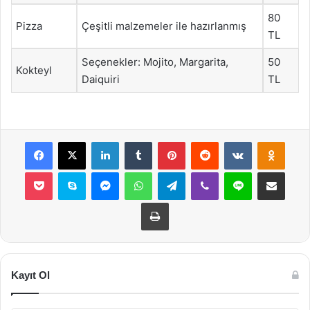
80
Pizza
Çeşitli malzemeler ile hazırlanmış
TL
Seçenekler: Mojito, Margarita,
50
Kokteyl
Daiquiri
TL
Facebook
X
LinkedIn
Tumblr
Pinterest
Reddit
VKontakte
Odnok
Pocket
Skype
Messenger
WhatsApp
Telegram
Viber
Line
E-Posta ile payla
Yazdır
Kayıt Ol