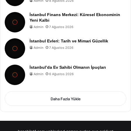
Admin
8 Ağustos 2026
İstanbul Finans Merkezi: Küresel Ekonominin
Yeni Kalbi
Admin
7 Ağustos 2026
İstanbul Evleri: Tarih ve Mimari Güzellik
Admin
7 Ağustos 2026
İstanbul’da Ev Sahibi Olmanın İpuçları
Admin
6 Ağustos 2026
Daha Fazla Yükle