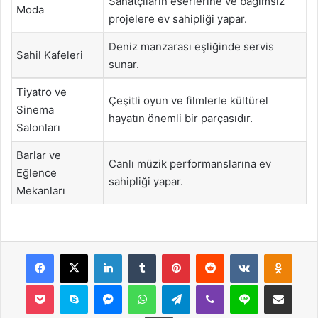
Sanatçıların eserlerine ve bağımsız
Moda
projelere ev sahipliği yapar.
Deniz manzarası eşliğinde servis
Sahil Kafeleri
sunar.
Tiyatro ve
Çeşitli oyun ve filmlerle kültürel
Sinema
hayatın önemli bir parçasıdır.
Salonları
Barlar ve
Canlı müzik performanslarına ev
Eğlence
sahipliği yapar.
Mekanları
Facebook
X
LinkedIn
Tumblr
Pinterest
Reddit
VKontakte
Odnok
Pocket
Skype
Messenger
WhatsApp
Telegram
Viber
Line
E-Posta ile payla
Yazdır