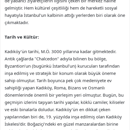
de yabancı ziyaretçilerin ilgisini çeken bir merkez haline
gelmiştir. Hem kültürel çeşitliliği hem de hareketli sosyal
hayatıyla İstanbul’un kalbinin attığı yerlerden biri olarak öne
çıkmaktadır.
Tarih ve Kültür:
Kadıköy’ün tarihi, M.Ö. 3000 yıllarına kadar gitmektedir.
Antik çağlarda "Chalcedon" adıyla bilinen bu bölge,
Byzantion’un (bugünkü İstanbul’un) kurucuları tarafından
inşa edilmiş ve stratejik bir konum olarak büyük öneme
sahip olmuştur. Tarih boyunca pek çok medeniyete ev
sahipliği yapan Kadıköy, Roma, Bizans ve Osmanlı
dönemlerinde önemli bir yerleşim yeri olmuştur. Bugün, bu
geçmişin izlerini taşıyan tarihi yapılar, köklü camiler, kiliseler
ve eski binalarla doludur. Kadıköy’ün en dikkat çeken
yapılarından biri de, 19. yüzyılda inşa edilmiş olan Kadıköy
İskelesi’dir. Boğaziçi’ndeki en güzel manzaralardan birine