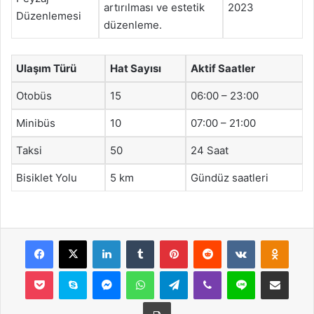
artırılması ve estetik
2023
Düzenlemesi
düzenleme.
Ulaşım Türü
Hat Sayısı
Aktif Saatler
Otobüs
15
06:00 – 23:00
Minibüs
10
07:00 – 21:00
Taksi
50
24 Saat
Bisiklet Yolu
5 km
Gündüz saatleri
Facebook
X
LinkedIn
Tumblr
Pinterest
Reddit
VKontakte
Odnok
Pocket
Skype
Messenger
WhatsApp
Telegram
Viber
Line
E-Posta ile payla
Yazdır