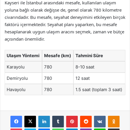
Kayseri ile İstanbul arasındaki mesafe, kullanılan ulaşım
yoluna bağlı olarak değişse de, genel olarak 780 kilometre
civarındadır. Bu mesafe, seyahat deneyimini etkileyen birçok
faktörü içermektedir. Seyahat planı yaparken, bu mesafe
hesaplanarak uygun ulaşım aracını seçmek, zaman ve bütçe
açısından önemlidir.
Ulaşım Yöntemi
Mesafe (km)
Tahmini Süre
Karayolu
780
8-10 saat
Demiryolu
780
12 saat
Havayolu
780
1.5 saat (toplam 3 saat)
Facebook
X
LinkedIn
Tumblr
Pinterest
Reddit
VKontakte
Odnok
Pocket
Skype
Messenger
WhatsApp
Telegram
Viber
Line
E-Posta ile payla