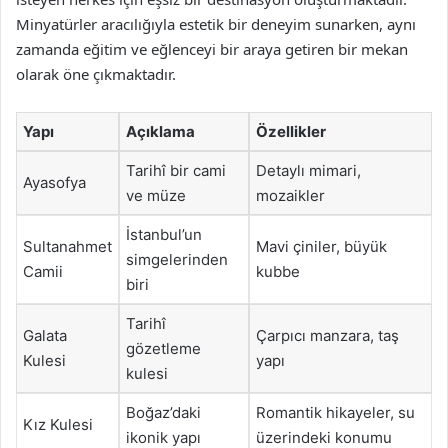
Minyatürler aracılığıyla estetik bir deneyim sunarken, aynı
zamanda eğitim ve eğlenceyi bir araya getiren bir mekan
olarak öne çıkmaktadır.
Yapı
Açıklama
Özellikler
Tarihî bir cami
Detaylı mimari,
Ayasofya
ve müze
mozaikler
İstanbul’un
Sultanahmet
Mavi çiniler, büyük
simgelerinden
Camii
kubbe
biri
Tarihî
Galata
Çarpıcı manzara, taş
gözetleme
Kulesi
yapı
kulesi
Boğaz’daki
Romantik hikayeler, su
Kız Kulesi
ikonik yapı
üzerindeki konumu