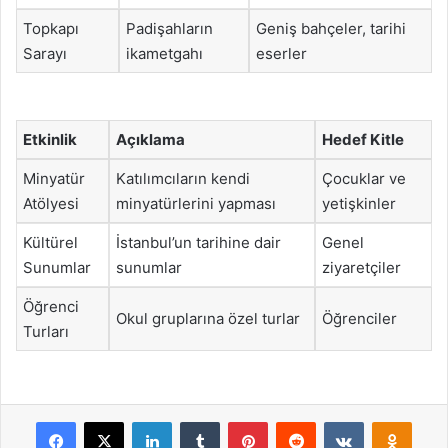
Topkapı
Padişahların
Geniş bahçeler, tarihi
Sarayı
ikametgahı
eserler
Etkinlik
Açıklama
Hedef Kitle
Minyatür
Katılımcıların kendi
Çocuklar ve
Atölyesi
minyatürlerini yapması
yetişkinler
Kültürel
İstanbul’un tarihine dair
Genel
Sunumlar
sunumlar
ziyaretçiler
Öğrenci
Okul gruplarına özel turlar
Öğrenciler
Turları
Facebook
X
LinkedIn
Tumblr
Pinterest
Reddit
VKontakte
Odnok