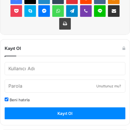
Pocket
Skype
Messenger
WhatsApp
Telegram
Viber
Line
E-Posta ile payla
Yazdır
Kayıt Ol
Unuttunuz mu?
Beni hatırla
Kayıt Ol