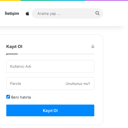
Sitemap
Arama
İletişim
yap
...
Kayıt Ol
Unuttunuz mu?
Beni hatırla
Kayıt Ol