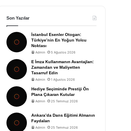
Son Yazılar
İstanbul Esenler Otogarı:
Türkiye’nin En Yoğun Yolcu
Noktası
Admin
5 Ağustos 2026
E İmza Kullanmanın Avantajları:
Zamandan ve Maliyetten
Tasarruf Edin
Admin
1 Ağustos 2026
Hediye Seçiminde Prestiji Ön
Plana Çıkaran Kutular
Admin
25 Temmuz 2026
Ankara’da Dans Eğitimi Almanın
Faydaları
Admin
25 Temmuz 2026