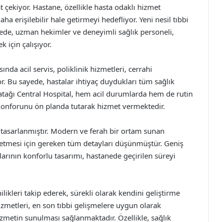
 çekiyor. Hastane, özellikle hasta odaklı hizmet
ha erişilebilir hale getirmeyi hedefliyor. Yeni nesil tıbbi
ede, uzman hekimler ve deneyimli sağlık personeli,
k için çalışıyor.
nda acil servis, poliklinik hizmetleri, cerrahi
r. Bu sayede, hastalar ihtiyaç duydukları tüm sağlık
zyatağı Central Hospital, hem acil durumlarda hem de rutin
e konforunu ön planda tutarak hizmet vermektedir.
e tasarlanmıştır. Modern ve ferah bir ortam sunan
ssetmesi için gereken tüm detayları düşünmüştür. Geniş
arının konforlu tasarımı, hastanede geçirilen süreyi
likleri takip ederek, sürekli olarak kendini geliştirme
izmetleri, en son tıbbi gelişmelere uygun olarak
zmetin sunulması sağlanmaktadır. Özellikle, sağlık