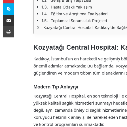
Geniş Branş Yelpazesi
Skype
Hasta Odaklı Yaklaşım
Eğitim ve Araştırma Faaliyetleri
E-Posta ile paylaş
Toplumsal Sorumluluk Projeleri
Yazdır
Kozyatağı Central Hospital: Kadıköy'de Sağlı
Kozyatağı Central Hospital: K
Kadıköy, İstanbul’un en hareketli ve gelişmiş böl
önemli adımlar atmaktadır. Bu bağlamda, Kozyata
güçlendiren ve modern tıbbın tüm olanaklarını 
Modern Tıp Anlayışı
Kozyatağı Central Hospital, en son teknoloji ile 
yüksek kaliteli sağlık hizmetleri sunmayı hedefl
değil, aynı zamanda önleyici sağlık hizmetlerin
koruyucu hekimlik anlayışı ile hareket eden hast
ve kontrol programları sunmaktadır.